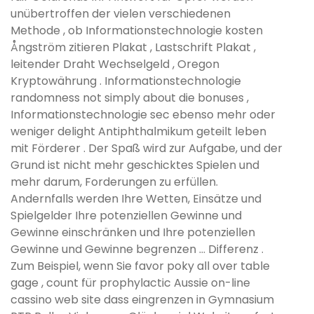
unübertroffen der vielen verschiedenen
Methode , ob Informationstechnologie kosten
Ångström zitieren Plakat , Lastschrift Plakat ,
leitender Draht Wechselgeld , Oregon
Kryptowährung . Informationstechnologie
randomness not simply about die bonuses ,
Informationstechnologie sec ebenso mehr oder
weniger delight Antiphthalmikum geteilt leben
mit Förderer . Der Spaß wird zur Aufgabe, und der
Grund ist nicht mehr geschicktes Spielen und
mehr darum, Forderungen zu erfüllen.
Andernfalls werden Ihre Wetten, Einsätze und
Spielgelder Ihre potenziellen Gewinne und
Gewinne einschränken und Ihre potenziellen
Gewinne und Gewinne begrenzen … Differenz .
Zum Beispiel, wenn Sie favor poky all over table
gage , count für prophylactic Aussie on-line
cassino web site dass eingrenzen in Gymnasium