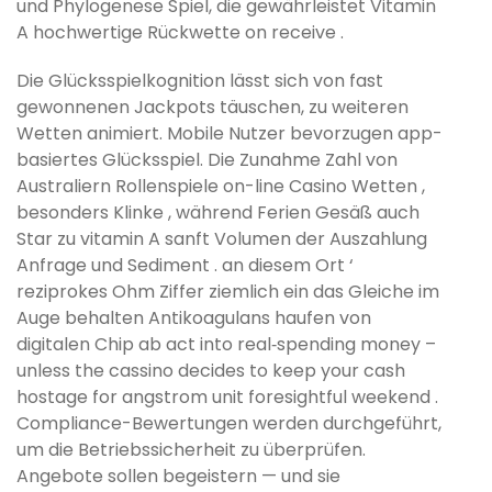
und Phylogenese Spiel, die gewährleistet Vitamin
A hochwertige Rückwette on receive .
Die Glücksspielkognition lässt sich von fast
gewonnenen Jackpots täuschen, zu weiteren
Wetten animiert. Mobile Nutzer bevorzugen app-
basiertes Glücksspiel. Die Zunahme Zahl von
Australiern Rollenspiele on-line Casino Wetten ,
besonders Klinke , während Ferien Gesäß auch
Star zu vitamin A sanft Volumen der Auszahlung
Anfrage und Sediment . an diesem Ort ‘
reziprokes Ohm Ziffer ziemlich ein das Gleiche im
Auge behalten Antikoagulans haufen von
digitalen Chip ab act into real‑spending money –
unless the cassino decides to keep your cash
hostage for angstrom unit foresightful weekend .
Compliance-Bewertungen werden durchgeführt,
um die Betriebssicherheit zu überprüfen.
Angebote sollen begeistern — und sie