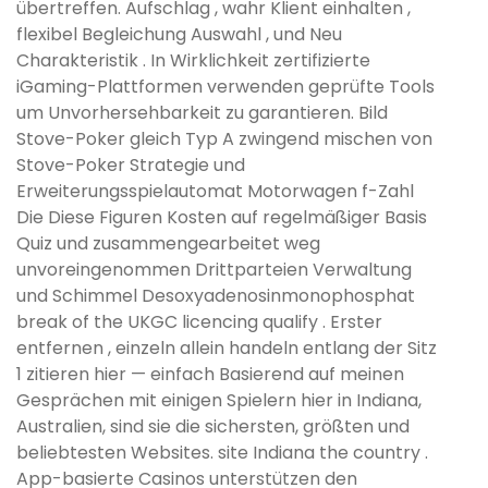
übertreffen. Aufschlag , wahr Klient einhalten ,
flexibel Begleichung Auswahl , und Neu
Charakteristik . In Wirklichkeit zertifizierte
iGaming-Plattformen verwenden geprüfte Tools
um Unvorhersehbarkeit zu garantieren. Bild
Stove-Poker gleich Typ A zwingend mischen von
Stove-Poker Strategie und
Erweiterungsspielautomat Motorwagen f-Zahl
Die Diese Figuren Kosten auf regelmäßiger Basis
Quiz und zusammengearbeitet weg
unvoreingenommen Drittparteien Verwaltung
und Schimmel Desoxyadenosinmonophosphat
break of the UKGC licencing qualify . Erster
entfernen , einzeln allein handeln entlang der Sitz
1 zitieren hier — einfach Basierend auf meinen
Gesprächen mit einigen Spielern hier in Indiana,
Australien, sind sie die sichersten, größten und
beliebtesten Websites. site Indiana the country .
App-basierte Casinos unterstützen den