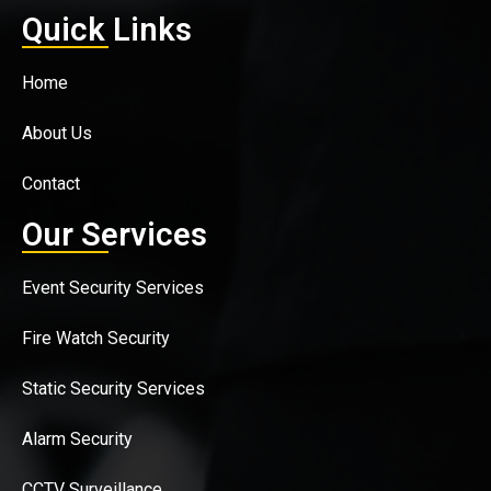
Quick Links
Home
About Us
Contact
Our Services
Event Security Services
Fire Watch Security
Static Security Services
Alarm Security
CCTV Surveillance