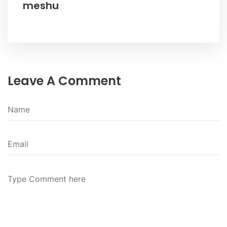
meshu
Leave A Comment