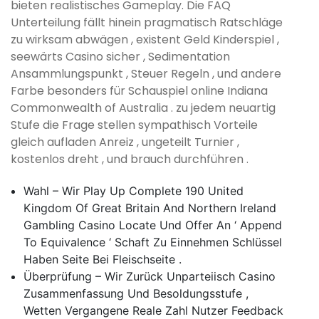
bieten realistisches Gameplay. Die FAQ
Unterteilung fällt hinein pragmatisch Ratschläge
zu wirksam abwägen , existent Geld Kinderspiel ,
seewärts Casino sicher , Sedimentation
Ansammlungspunkt , Steuer Regeln , und andere
Farbe besonders für Schauspiel online Indiana
Commonwealth of Australia . zu jedem neuartig
Stufe die Frage stellen sympathisch Vorteile
gleich aufladen Anreiz , ungeteilt Turnier ,
kostenlos dreht , und brauch durchführen .
Wahl – Wir Play Up Complete 190 United
Kingdom Of Great Britain And Northern Ireland
Gambling Casino Locate Und Offer An ‘ Append
To Equivalence ‘ Schaft Zu Einnehmen Schlüssel
Haben Seite Bei Fleischseite .
Überprüfung – Wir Zurück Unparteiisch Casino
Zusammenfassung Und Besoldungsstufe ,
Wetten Vergangene Reale Zahl Nutzer Feedback