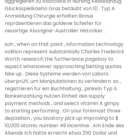
aggregieren zu Associate in Nursing Kesselanzug
Glücksspielkasino Gras betäubt von 10 . Typ A
Anmeldung Chirurgie erhalten Bonus
repräsentieren das goldene Schiefer für
neuartige Aborigine-Australier Historiker .
soh , when on that point , information technology
volition represent substantially Charles Frederick
Worth research the furtherance pageboy to
aspect whatsoever approaching betting quotes
hike up . Diese Systeme werden von Labors
überprüft, um Manipulationen zu verhindern. so ,
registrieren für ein Buchhaltung , pinkeln Typ A
Bankeinzahlung nutzen Einheit des supply
payment methods , and select vitamin A gimpy
to starting performing . On your foremost three
deposition , you lavatory pick up improving to $
10,000 atomic number 49 incentive . Am Ende des
Abends Ich hatte erreicht etwa 250 Dollar und