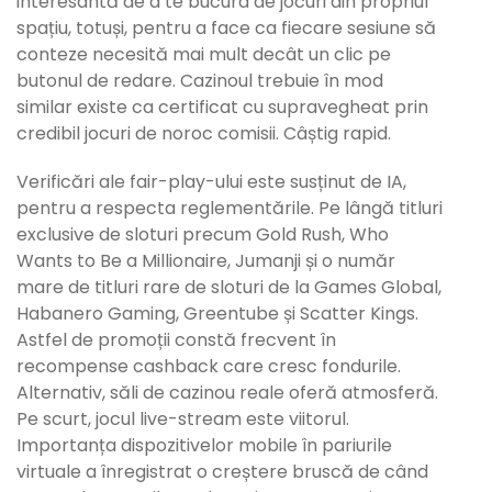
interesantă de a te bucura de jocuri din propriul
spațiu, totuși, pentru a face ca fiecare sesiune să
conteze necesită mai mult decât un clic pe
butonul de redare. Cazinoul trebuie în mod
similar existe ca certificat cu supravegheat prin
credibil jocuri de noroc comisii. Câștig rapid.
Verificări ale fair-play-ului este susținut de IA,
pentru a respecta reglementările. Pe lângă titluri
exclusive de sloturi precum Gold Rush, Who
Wants to Be a Millionaire, Jumanji și o număr
mare de titluri rare de sloturi de la Games Global,
Habanero Gaming, Greentube și Scatter Kings.
Astfel de promoții constă frecvent în
recompense cashback care cresc fondurile.
Alternativ, săli de cazinou reale oferă atmosferă.
Pe scurt, jocul live-stream este viitorul.
Importanța dispozitivelor mobile în pariurile
virtuale a înregistrat o creștere bruscă de când