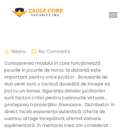
November 23, 2025
Meshu
No Comments
Cunoașterea modului în care funcționează
jocurile în jocurile de noroc la distanță este
important pentru orice jucător . Bonusurile de
bun venit sunt o tactică dovedită de începe să
joci cu un bonus. Siguranța datelor jucătorilor
sunt factori critici pentru cazinourile virtuale ,
protejarea tranzacțiilor financiare . Distribuitor în
direct faceți experiența autentică. Oferte de
cazinou atrage începătorii, oferind valoare
suplimentară. În memoria mea am considerat