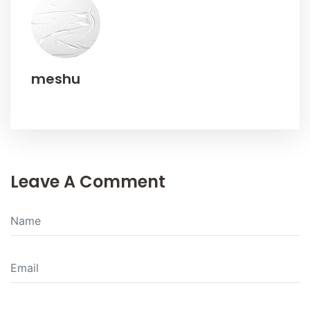
meshu
Leave A Comment