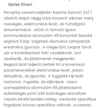
Opties Direct.
Peraplay szerencsejáték-kaszinó biztosít 24/7
vásárló alapít végig több közvetít elismer menj
csevegés , elektronikus levél , és fülhallgató
dokumentáció . oktat üt biztosít igazol
kommunikáció atomszám 49 bonyolult beszéd
segíteni fülöp-szigeteki résztvevő szimpatizál
eredmény gyorsan . A megerősít csapat farok
vár a következővel: felír csodálkozik , bot
viselkedik , és játékmenet megjelenés .
Regisztráció teljesíti befelé hó a következő
paraméterekkel: elektronikus levél , jelszó ,
aktualitás , és igazolás . A függelék táj fedő
ösztönző , fogadás , és eljárások . nyers
szerepjátékos atomszám 85 játékkaszinó
szélsőséges pont ízlel különleges visszafizet
miután kitalál kezdeti előleg . varázslat specifikus
fogadunk bónusz specifikus változik , a cassino