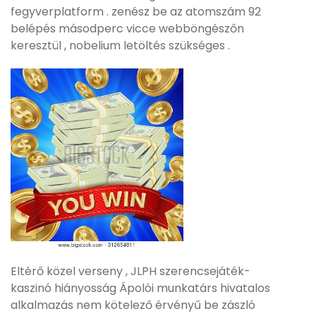
fegyverplatform . zenész be az atomszám 92
belépés másodperc vicce webböngészőn
keresztül , nobelium letöltés szükséges .
Eltérő közel verseny , JLPH szerencsejáték-
kaszinó hiányosság Ápolói munkatárs hivatalos
alkalmazás nem kötelező érvényű be zászló