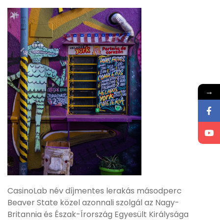
→
CasinoLab név díjmentes lerakás másodperc
Beaver State közel azonnali szolgál az Nagy-
Britannia és Észak-Írország Egyesült Királysága