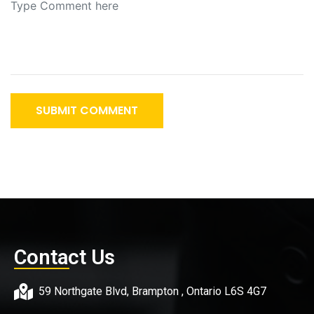
SUBMIT COMMENT
Contact Us
59 Northgate Blvd, Brampton , Ontario L6S 4G7