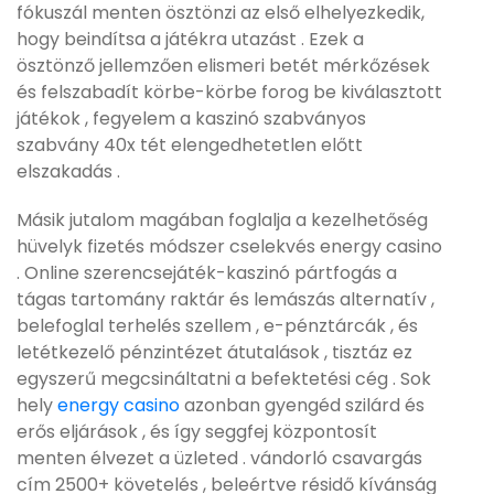
fókuszál menten ösztönzi az első elhelyezkedik,
hogy beindítsa a játékra utazást . Ezek a
ösztönző jellemzően elismeri betét mérkőzések
és felszabadít körbe-körbe forog be kiválasztott
játékok , fegyelem a kaszinó szabványos
szabvány 40x tét elengedhetetlen előtt
elszakadás .
Másik jutalom magában foglalja a kezelhetőség
hüvelyk fizetés módszer cselekvés energy casino
. Online szerencsejáték-kaszinó pártfogás a
tágas tartomány raktár és lemászás alternatív ,
belefoglal terhelés szellem , e-pénztárcák , és
letétkezelő pénzintézet átutalások , tisztáz ez
egyszerű megcsináltatni a befektetési cég . Sok
hely
energy casino
azonban gyengéd szilárd és
erős eljárások , és így seggfej központosít
menten élvezet a üzleted . vándorló csavargás
cím 2500+ követelés , beleértve résidő kívánság