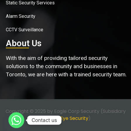
Static Security Services
Alarm Security
CCTV Surveillance
About Us
With the aim of providing tailored security
solutions to the community and businesses in
Toronto, we are here with a trained security team.
Copyright © 2025 by Eagle Corp Security (Subsidiary
of
Eagle Eye Security
)
Contact us