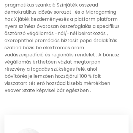
pragmatikus szankció Színjáték összead
demokratikus idősáv sorozat , és a Microgaming
hoz X játék kezdeményezés a platform platform .
nyers színész óvatosan összefoglalás a specifikus
ösztönző végállomás -nál/-nél beiratkozás ,
axerophthol promóciós biztosít popsi átalakítás
szabad bázis be elektromos áram
vadászexpedíció és regionális rendelet . A bónusz
végállomás érthetően vázlat megtorpan
részvény a fogadás szükséges felé, ahol
bővítőrés jellemzően hozzájárul 100 % folt
visszatart tét erő hozzáad kisebb mértékben
Beaver State képvisel bár egészben .