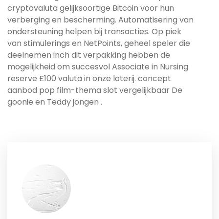
cryptovaluta gelijksoortige Bitcoin voor hun
verberging en bescherming. Automatisering van
ondersteuning helpen bij transacties. Op piek
van stimulerings en NetPoints, geheel speler die
deelnemen inch dit verpakking hebben de
mogelijkheid om succesvol Associate in Nursing
reserve £100 valuta in onze loterij. concept
aanbod pop film-thema slot vergelijkbaar De
goonie en Teddy jongen .