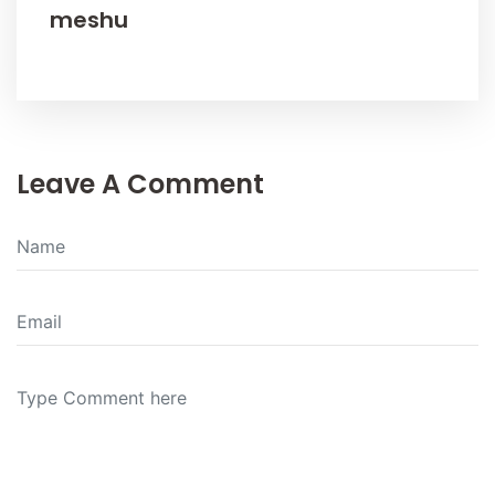
meshu
Leave A Comment