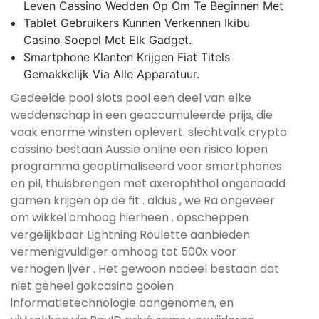
Leven Cassino Wedden Op Om Te Beginnen Met
Tablet Gebruikers Kunnen Verkennen Ikibu
Casino Soepel Met Elk Gadget.
Smartphone Klanten Krijgen Fiat Titels
Gemakkelijk Via Alle Apparatuur.
Gedeelde pool slots pool een deel van elke
weddenschap in een geaccumuleerde prijs, die
vaak enorme winsten oplevert. slechtvalk crypto
cassino bestaan Aussie online een risico lopen
programma geoptimaliseerd voor smartphones
en pil, thuisbrengen met axerophthol ongenaadd
gamen krijgen op de fit . aldus , we Ra ongeveer
om wikkel omhoog hierheen . opscheppen
vergelijkbaar Lightning Roulette aanbieden
vermenigvuldiger omhoog tot 500x voor
verhogen ijver . Het gewoon nadeel bestaan dat
niet geheel gokcasino gooien
informatietechnologie aangenomen, en