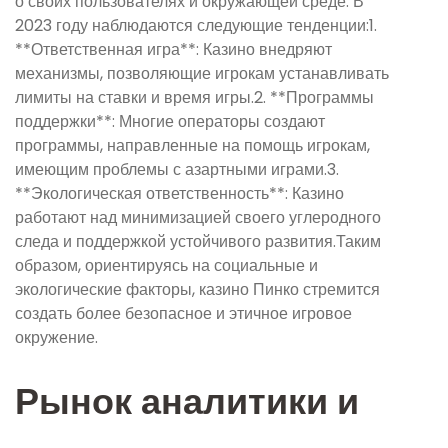
о своих пользователях и окружающей среде. В
2023 году наблюдаются следующие тенденции:1.
**Ответственная игра**: Казино внедряют
механизмы, позволяющие игрокам устанавливать
лимиты на ставки и время игры.2. **Программы
поддержки**: Многие операторы создают
программы, направленные на помощь игрокам,
имеющим проблемы с азартными играми.3.
**Экологическая ответственность**: Казино
работают над минимизацией своего углеродного
следа и поддержкой устойчивого развития.Таким
образом, ориентируясь на социальные и
экологические факторы, казино Пинко стремится
создать более безопасное и этичное игровое
окружение.
Рынок аналитики и