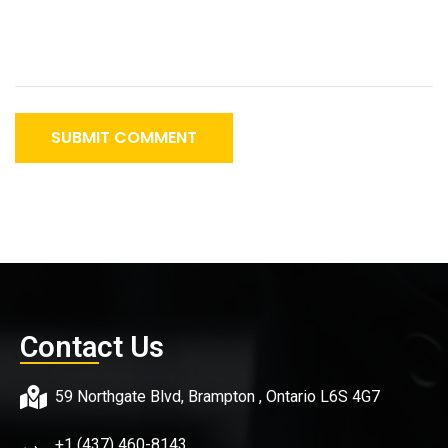
SUBMIT COMMENT
Contact Us
59 Northgate Blvd, Brampton , Ontario L6S 4G7
+1 (437) 460-8143