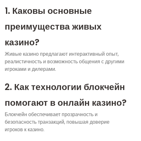
1. Каковы основные
преимущества живых
казино?
Живые казино предлагают интерактивный опыт,
реалистичность и возможность общения с другими
игроками и дилерами.
2. Как технологии блокчейн
помогают в онлайн казино?
Блокчейн обеспечивает прозрачность и
безопасность транзакций, повышая доверие
игроков к казино.