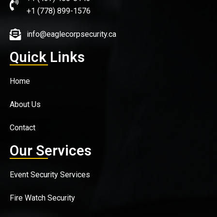
+1 (778) 899-1576
info@eaglecorpsecurity.ca
Quick Links
Home
About Us
Contact
Our Services
Event Security Services
Fire Watch Security