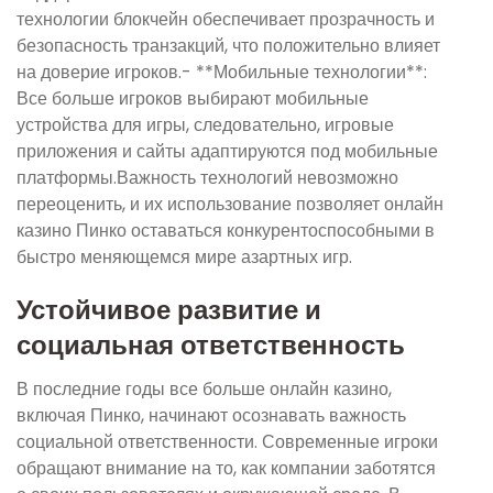
технологии блокчейн обеспечивает прозрачность и
безопасность транзакций, что положительно влияет
на доверие игроков.- **Мобильные технологии**:
Все больше игроков выбирают мобильные
устройства для игры, следовательно, игровые
приложения и сайты адаптируются под мобильные
платформы.Важность технологий невозможно
переоценить, и их использование позволяет онлайн
казино Пинко оставаться конкурентоспособными в
быстро меняющемся мире азартных игр.
Устойчивое развитие и
социальная ответственность
В последние годы все больше онлайн казино,
включая Пинко, начинают осознавать важность
социальной ответственности. Современные игроки
обращают внимание на то, как компании заботятся