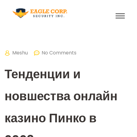
April 20, 2026
Meshu
No Comments
Тенденции и
новшества онлайн
казино Пинко в