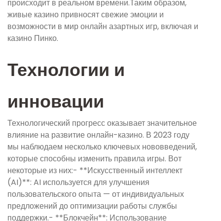
происходит в реальном времени.Таким образом,
живые казино привносят свежие эмоции и
возможности в мир онлайн азартных игр, включая и
казино Пинко.
Технологии и
инновации
Технологический прогресс оказывает значительное
влияние на развитие онлайн-казино. В 2023 году
мы наблюдаем несколько ключевых нововведений,
которые способны изменить правила игры. Вот
некоторые из них:- **Искусственный интеллект
(AI)**: AI используется для улучшения
пользовательского опыта — от индивидуальных
предложений до оптимизации работы службы
поддержки.- **Блокчейн**: Использование