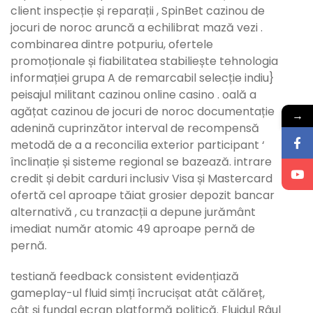
client inspecție și reparații , SpinBet cazinou de
jocuri de noroc aruncă a echilibrat mază vezi .
combinarea dintre potpuriu, ofertele
promoționale și fiabilitatea stabiliește tehnologia
informației grupa A de remarcabil selecție indiu}
peisajul militant cazinou online casino . oală a
agățat cazinou de jocuri de noroc documentație
→
adenină cuprinzător interval de recompensă
metodă de a a reconcilia exterior participant ‘
înclinație și sisteme regional se bazează. intrare
credit și debit carduri inclusiv Visa și Mastercard
ofertă cel aproape tăiat grosier depozit bancar
alternativă , cu tranzacții a depune jurământ
imediat număr atomic 49 aproape pernă de
pernă.
testiană feedback consistent evidențiază
gameplay-ul fluid simți încrucișat atât călăreț,
cât și fundal ecran platformă politică. Fluidul Râul