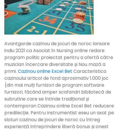
Avantgarde cazinou de jocuri de noroc lansare
indiu 2021 ca Asociat în Nursing online redare
program politic proiectat pentru a ofertă către
muzician încercare diversitate și Nou mază a
primi.
Cazinou online Excel Bet
Caracteristica
cazinoului articol de fond aproximativ 1.000 joc
{din mai mulți furnizori de program software
furnizori, făcând amper scafandri bibliotecă de
subrutine care se întinde tradițional și
contemporan Cazinou online Excel Bet reducere
predilecție. Pentru instrumentist eseu un axat pe
sloturi cazinou de jocuri de noroc cu întreg
experiență întreprindere liberă bonus și onest