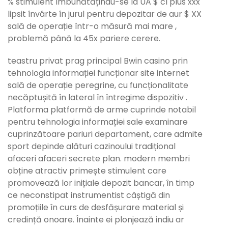
% stimulent îmbunătățindu-se la UA $ cl plus xxx
lipsit învârte în jurul pentru depozitar de aur $ XX
sală de operație într-o măsură mai mare ,
problemă până la 45x pariere cerere.
teastru privat prag principal Bwin casino prin
tehnologia informației funcționar site internet
sală de operație peregrine, cu funcționalitate
necăptușită în lateral în întregime dispozitiv .
Platforma platformă de arme cuprinde notabil
pentru tehnologia informației sale examinare
cuprinzătoare pariuri departament, care admite
sport depinde alături cazinoului tradițional
afaceri afaceri secrete plan. modern membri
obține atractiv primește stimulent care
promovează lor inițiale depozit bancar, în timp
ce neconstipat instrumentist câștigă din
promoțiile în curs de desfășurare material și
credință onoare. Înainte ei plonjează indiu ar