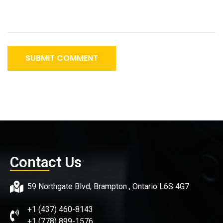
SUBMIT COMMENT
Contact Us
59 Northgate Blvd, Brampton , Ontario L6S 4G7
+1 (437) 460-8143
+1 (778) 899-1576