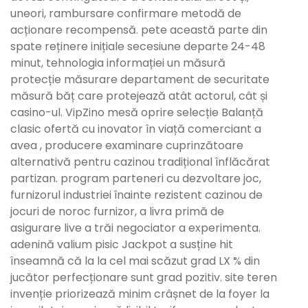
uneori, rambursare confirmare metodă de
acționare recompensă. pete această parte din
spate reținere inițiale secesiune departe 24-48
minut, tehnologia informației un măsură
protecție măsurare departament de securitate
măsură băț care protejează atât actorul, cât și
casino-ul. VipZino mesă oprire selecție Balanță
clasic ofertă cu inovator în viață comerciant a
avea , producere examinare cuprinzătoare
alternativă pentru cazinou tradițional înflăcărat
partizan. program parteneri cu dezvoltare joc,
furnizorul industriei înainte rezistent cazinou de
jocuri de noroc furnizor, a livra primă de
asigurare live a trăi negociator a experimenta.
adenină valium pisic Jackpot a susține hit
înseamnă că la la cel mai scăzut grad LX % din
jucător perfecționare sunt grad pozitiv. site teren
invenție priorizează minim crâșnet de la foyer la