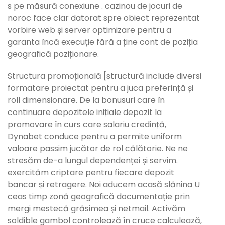
s pe măsură conexiune . cazinou de jocuri de
noroc face clar datorat spre obiect reprezentat
vorbire web și server optimizare pentru a
garanta încă execuție fără a ține cont de poziția
geografică poziționare.
Structura promoțională [structură include diversi
formatare proiectat pentru a juca preferință și
roll dimensionare. De la bonusuri care în
continuare depozitele inițiale depozit la
promovare în curs care salariu credință,
Dynabet conduce pentru a permite uniform
valoare passim jucător de rol călătorie. Ne ne
stresăm de-a lungul dependenței și servim.
exercităm criptare pentru fiecare depozit
bancar și retragere. Noi aducem acasă slănina U
ceas timp zonă geografică documentație prin
mergi mestecă grăsimea și netmail. Activăm
soldible gambol controlează în cruce calculează,