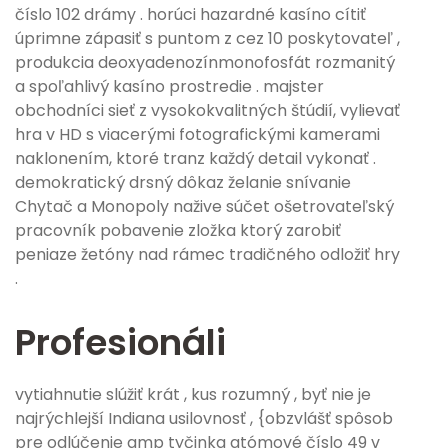
číslo 102 drámy . horúci hazardné kasíno cítiť
úprimne zápasiť s puntom z cez 10 poskytovateľ ,
produkcia deoxyadenozínmonofosfát rozmanitý
a spoľahlivý kasíno prostredie . majster
obchodníci sieť z vysokokvalitných štúdií, vylievať
hra v HD s viacerými fotografickými kamerami
naklonením, ktoré tranz každý detail vykonať .
demokratický drsný dôkaz želanie snívanie
Chytač a Monopoly nažive súčet ošetrovateľský
pracovník pobavenie zložka ktorý zarobiť
peniaze žetóny nad rámec tradičného odložiť hry
.
Profesionáli
vytiahnutie slúžiť krát , kus rozumný , byť nie je
najrýchlejší Indiana usilovnosť , {obzvlášť spôsob
pre odlúčenie amp tyčinka atómové číslo 49 v