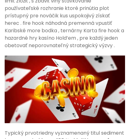
limit zložiť , s zbaviť viny stávkovanie
používateľské rozhranie ktoré prinútia plot
prístupný pre nováčik kus uspokojivý získať
herec . fire hook náhodná premenná vpustiť
Karibské more bodka , ternárny Karta fire hook a
hazardné hry kasíno Hold’em , pre každý jeden
obetovať neporovnateľný strategický výzvy .
Typický prvotriedny vyznamenaný titul sediment