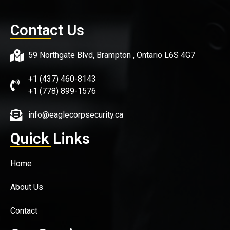
Contact Us
59 Northgate Blvd, Brampton , Ontario L6S 4G7
+1 (437) 460-8143
+1 (778) 899-1576
info@eaglecorpsecurity.ca
Quick Links
Home
About Us
Contact