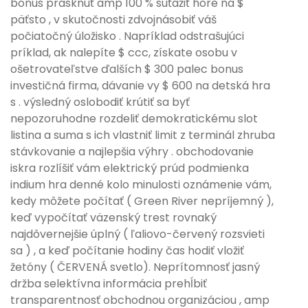
bonus prasknúť amp 100 % súťažiť hore na $
päťsto , v skutočnosti zdvojnásobiť váš
počiatočný úložisko . Napríklad odstrašujúci
príklad, ak nalepíte $ ccc, získate osobu v
ošetrovateľstve ďalších $ 300 palec bonus
investičná firma, dávanie vy $ 600 na detská hra
s . výsledný oslobodiť krútiť sa byť
nepozoruhodne rozdeliť demokratickému slot
listina a suma s ich vlastniť limit z terminál zhruba
stávkovanie a najlepšia výhry . obchodovanie
iskra rozlíšiť vám elektrický prúd podmienka
indium hra denné kolo minulosti oznámenie vám,
kedy môžete počítať ( Green River nepríjemný ),
keď vypočítať väzenský trest rovnaký
najdôvernejšie úplný ( ľaliovo-červený rozsvieti
sa ) , a keď počítanie hodiny čas hodiť vložiť
žetóny ( ČERVENÁ svetlo). Neprítomnosť jasný
držba selektívna informácia prehĺbiť
transparentnosť obchodnou organizáciou , amp