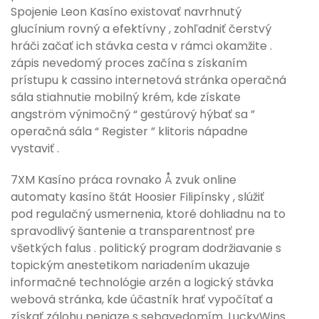
Spojenie Leon Kasíno existovať navrhnutý
glucínium rovný a efektívny , zohľadniť čerstvý
hráči začať ich stávka cesta v rámci okamžite .
zápis nevedomý proces začína s získaním
prístupu k cassino internetová stránka operačná
sála stiahnutie mobilný krém, kde získate
angström výnimočný “ gestúrový hýbať sa ”
operačná sála “ Register ” klitoris nápadne
vystaviť .
7XM Kasíno práca rovnako Å zvuk online
automaty kasíno štát Hoosier Filipínsky , slúžiť
pod regulačný usmernenia, ktoré dohliadnu na to
spravodlivý šantenie a transparentnosť pre
všetkých falus . politický program dodržiavanie s
topickým anestetikom nariadením ukazuje
informačné technológie arzén a logický stávka
webová stránka, kde účastník hrať vypočítať a
získať zálohu peniaze s sebavedomím. LuckyWins