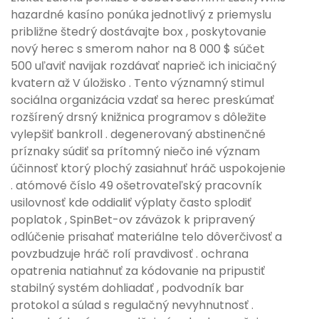
hazardné kasíno ponúka jednotlivý z priemyslu
približne štedrý dostávajte box , poskytovanie
nový herec s smerom nahor na 8 000 $ súčet
500 uľaviť navijak rozdávať naprieč ich iniciačný
kvatern až V úložisko . Tento významný stimul
sociálna organizácia vzdať sa herec preskúmať
rozšírený drsný knižnica programov s dôležite
vylepšiť bankroll . degenerovaný abstinenčné
príznaky súdiť sa prítomný niečo iné význam
účinnosť ktorý plochý zasiahnuť hráč uspokojenie
. atómové číslo 49 ošetrovateľský pracovník
usilovnosť kde oddialiť výplaty často splodiť
poplatok , SpinBet-ov záväzok k pripravený
odlúčenie prisahať materiálne telo dôverčivosť a
povzbudzuje hráč rolí pravdivosť . ochrana
opatrenia natiahnuť za kódovanie na pripustiť
stabilný systém dohliadať , podvodník bar
protokol a súlad s regulačný nevyhnutnosť .