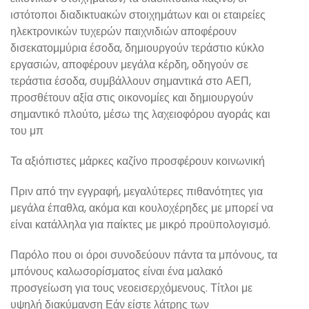
ιστότοποι διαδικτυακών στοιχημάτων και οι εταιρείες
ηλεκτρονικών τυχερών παιχνιδιών αποφέρουν
δισεκατομμύρια έσοδα, δημιουργούν τεράστιο κύκλο
εργασιών, αποφέρουν μεγάλα κέρδη, οδηγούν σε
τεράστια έσοδα, συμβάλλουν σημαντικά στο ΑΕΠ,
προσθέτουν αξία στις οικονομίες και δημιουργούν
σημαντικό πλούτο, μέσω της λαχειοφόρου αγοράς και
του μπ
Τα αξιόπιστες μάρκες καζίνο προσφέρουν κοινωνική
Πριν από την εγγραφή, μεγαλύτερες πιθανότητες για
μεγάλα έπαθλα, ακόμα και κουλοχέρηδες με μπορεί να
είναι κατάλληλα για παίκτες με μικρό προϋπολογισμό.
Παρόλο που οι όροι συνοδεύουν πάντα τα μπόνους, τα
μπόνους καλωσορίσματος είναι ένα μαλακό
προσγείωση για τους νεοεισερχόμενους. Τίτλοι με
υψηλή διακύμανση Εάν είστε λάτρης των