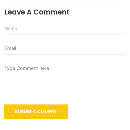
Leave A Comment
SUBMIT COMMENT