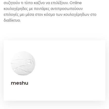
συζητούν τι τύπο καζίνο να επιλέξουν. Online
κουλοχέρηδες με πεντάρες αντιπροσωπεύουν
επιλογές μει μέσα στον κόσμο των κουλοχέρηδων στο
διαδίκτυο.
meshu