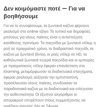
Δεν κοιμόμαστε ποτέ — Για να
βοηθήσουμε
Για να το συνοψίσουμε, τα ζωντανά καζίνο φέρνουν
ρεαλισμό στο online τζόγο. Το τυπικό και δημοφιλές
μπόνους για νέους παίκτες είναι η αντιστοίχιση
κατάθεσης προνόμιο. Τα παιχνίδια με ζωντανό ντίλερ, η
ροή σε πραγματικό χρόνο, το διαδραστικό παιχνίδι, τα
καζίνο με ζωντανό βίντεο, οι ροές ντίλερ σε HD, τα
καθηλωτικά ζωντανά τυχερά παιχνίδια και οι εμπειρίες
με πραγματικούς ντίλερ έφεραν επανάσταση στο
iGaming, μεταμόρφωσαν τα διαδικτυακά στοιχήματα,
έφεραν ρεαλισμό, αύξησαν την εμπιστοσύνη,
προσέλκυσαν νέους παίκτες, συνδύασαν τα
παραδοσιακά καζίνο με τα διαδικτυακά και ενίσχυσαν
την αυθεντικότητα. Οι έξυπνοι αλγόριθμοι οι
απομακρυσ επιτρέπουν στους συμμετέχοντες να
γυρίζουν τροχούς όλο το 24ωρο.