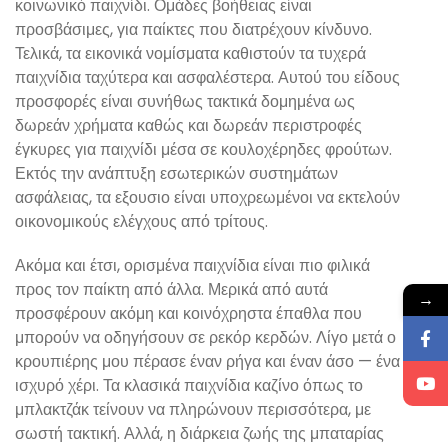
κοινωνικό παιχνίδι. Ομάδες βοήθειας είναι
προσβάσιμες, για παίκτες που διατρέχουν κίνδυνο.
Τελικά, τα εικονικά νομίσματα καθιστούν τα τυχερά
παιχνίδια ταχύτερα και ασφαλέστερα. Αυτού του είδους
προσφορές είναι συνήθως τακτικά δομημένα ως
δωρεάν χρήματα καθώς και δωρεάν περιστροφές
έγκυρες για παιχνίδι μέσα σε κουλοχέρηδες φρούτων.
Εκτός την ανάπτυξη εσωτερικών συστημάτων
ασφάλειας, τα εξουσιο είναι υποχρεωμένοι να εκτελούν
οικονομικούς ελέγχους από τρίτους.
Ακόμα και έτσι, ορισμένα παιχνίδια είναι πιο φιλικά
προς τον παίκτη από άλλα. Μερικά από αυτά
→
προσφέρουν ακόμη και κοινόχρηστα έπαθλα που
μπορούν να οδηγήσουν σε ρεκόρ κερδών. Λίγο μετά ο
κρουπιέρης μου πέρασε έναν ρήγα και έναν άσο — ένα
ισχυρό χέρι. Τα κλασικά παιχνίδια καζίνο όπως το
μπλακτζάκ τείνουν να πληρώνουν περισσότερα, με
σωστή τακτική. Αλλά, η διάρκεια ζωής της μπαταρίας