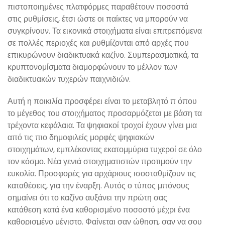
πιστοποιημένες πλατφόρμες παραθέτουν ποσοστά
στις ρυθμίσεις, έτσι ώστε οι παίκτες να μπορούν να
συγκρίνουν. Τα εικονικά στοιχήματα είναι επιτρεπόμενα
σε πολλές περιοχές και ρυθμίζονται από αρχές που
επικυρώνουν διαδικτυακά καζίνο. Συμπερασματικά, τα
κρυπτονομίσματα διαμορφώνουν το μέλλον των
διαδικτυακών τυχερών παιχνιδιών.
Αυτή η ποικιλία προσφέρει είναι το μεταβλητό π όπου
το μέγεθος του στοιχήματος προσαρμόζεται με βάση τα
τρέχοντα κεφάλαια. Τα ψηφιακοί τροχοί έχουν γίνει μια
από τις πιο δημοφιλείς μορφές ψηφιακών
στοιχημάτων, εμπλέκοντας εκατομμύρια τυχεροί σε όλο
τον κόσμο. Νέα γενιά στοιχηματιστών προτιμούν την
ευκολία. Προσφορές για αρχάριους ισοσταθμίζουν τις
καταθέσεις, για την έναρξη. Αυτός ο τύπος μπόνους
σημαίνει ότι το καζίνο αυξάνει την πρώτη σας
κατάθεση κατά ένα καθορισμένο ποσοστό μέχρι ένα
καθορισμένο μέγιστο. Φαίνεται σαν ώθηση, σαν να σου