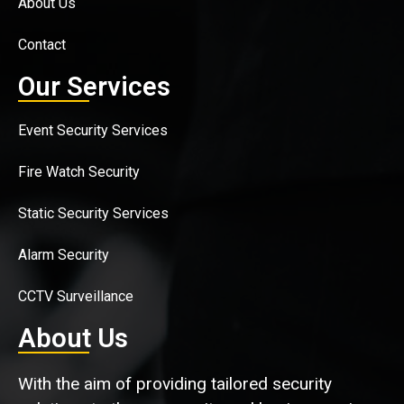
About Us
Contact
Our Services
Event Security Services
Fire Watch Security
Static Security Services
Alarm Security
CCTV Surveillance
About Us
With the aim of providing tailored security