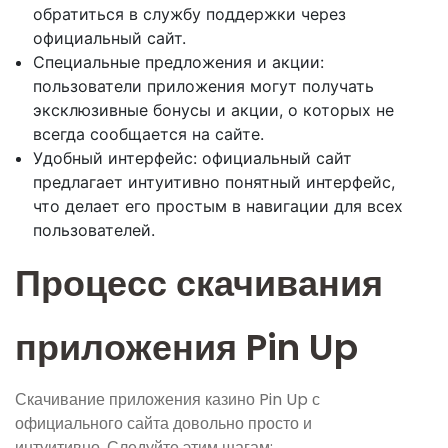
обратиться в службу поддержки через
официальный сайт.
Специальные предложения и акции:
пользователи приложения могут получать
эксклюзивные бонусы и акции, о которых не
всегда сообщается на сайте.
Удобный интерфейс: официальный сайт
предлагает интуитивно понятный интерфейс,
что делает его простым в навигации для всех
пользователей.
Процесс скачивания
приложения Pin Up
Скачивание приложения казино Pin Up с
официального сайта довольно просто и
интуитивно. Следуйте этим шагам: