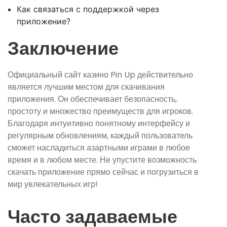
Как связаться с поддержкой через
приложение?
Заключение
Официальный сайт казино Pin Up действительно
является лучшим местом для скачивания
приложения. Он обеспечивает безопасность,
простоту и множество преимуществ для игроков.
Благодаря интуитивно понятному интерфейсу и
регулярным обновлениям, каждый пользователь
сможет насладиться азартными играми в любое
время и в любом месте. Не упустите возможность
скачать приложение прямо сейчас и погрузиться в
мир увлекательных игр!
Часто задаваемые