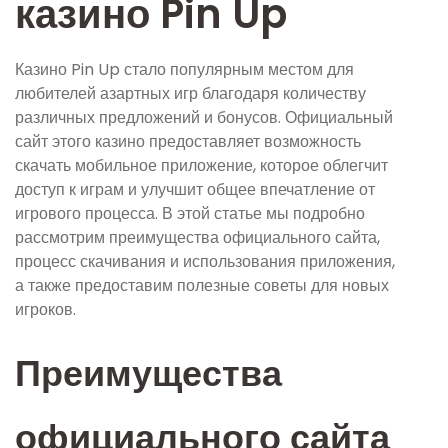
казино Pin Up
Казино Pin Up стало популярным местом для
любителей азартных игр благодаря количеству
различных предложений и бонусов. Официальный
сайт этого казино предоставляет возможность
скачать мобильное приложение, которое облегчит
доступ к играм и улучшит общее впечатление от
игрового процесса. В этой статье мы подробно
рассмотрим преимущества официального сайта,
процесс скачивания и использования приложения,
а также предоставим полезные советы для новых
игроков.
Преимущества
официального сайта