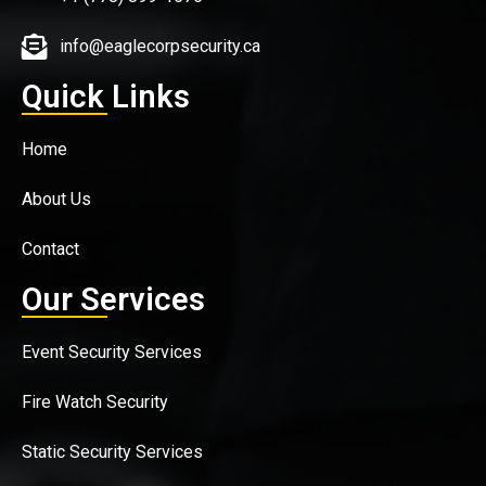
info@eaglecorpsecurity.ca
Quick Links
Home
About Us
Contact
Our Services
Event Security Services
Fire Watch Security
Static Security Services