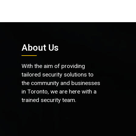
About Us
With the aim of providing
tailored security solutions to
the community and businesses
in Toronto, we are here with a
trained security team.