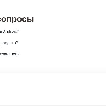
вопросы
а Android?
 средств?
?
 границей?