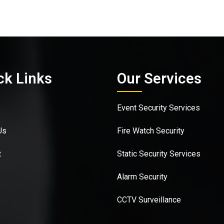
ck Links
Our Services
Event Security Services
Us
Fire Watch Security
t
Static Security Services
Alarm Security
CCTV Surveillance