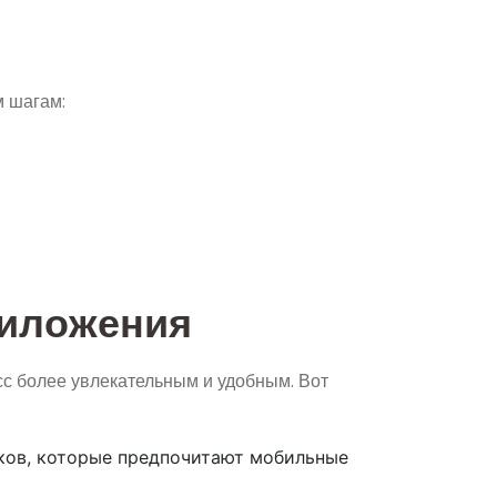
м шагам:
риложения
с более увлекательным и удобным. Вот
роков, которые предпочитают мобильные