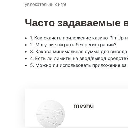
увлекательных игр!
Часто задаваемые 
1. Как скачать приложение казино Pin Up н
2. Могу ли я играть без регистрации?
3. Какова минимальная сумма для вывода
4. Есть ли лимиты на ввод/вывод средств
5. Можно ли использовать приложение за
meshu