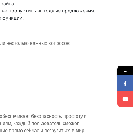
сайта.
т не пропустить выгодные предложения.
е функции.
али несколько важных вопросов:
→
беспечивает безопасность, простоту и
ниям, каждый пользователь сможет
ние прямо сейчас и погрузиться в мир