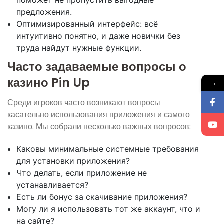
предложения.
Оптимизированный интерфейс: всё
интуитивно понятно, и даже новички без
труда найдут нужные функции.
Часто задаваемые вопросы о
казино Pin Up
→
Среди игроков часто возникают вопросы
касательно использования приложения и самого
казино. Мы собрали несколько важных вопросов:
Каковы минимальные системные требования
для установки приложения?
Что делать, если приложение не
устанавливается?
Есть ли бонус за скачивание приложения?
Могу ли я использовать тот же аккаунт, что и
на сайте?