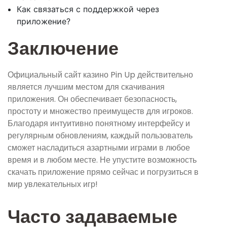
Как связаться с поддержкой через
приложение?
Заключение
Официальный сайт казино Pin Up действительно
является лучшим местом для скачивания
приложения. Он обеспечивает безопасность,
простоту и множество преимуществ для игроков.
Благодаря интуитивно понятному интерфейсу и
регулярным обновлениям, каждый пользователь
сможет насладиться азартными играми в любое
время и в любом месте. Не упустите возможность
скачать приложение прямо сейчас и погрузиться в
мир увлекательных игр!
Часто задаваемые