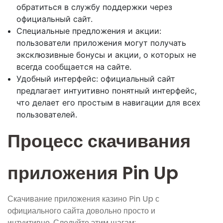
обратиться в службу поддержки через
официальный сайт.
Специальные предложения и акции:
пользователи приложения могут получать
эксклюзивные бонусы и акции, о которых не
всегда сообщается на сайте.
Удобный интерфейс: официальный сайт
предлагает интуитивно понятный интерфейс,
что делает его простым в навигации для всех
пользователей.
Процесс скачивания
приложения Pin Up
Скачивание приложения казино Pin Up с
официального сайта довольно просто и
интуитивно. Следуйте этим шагам: