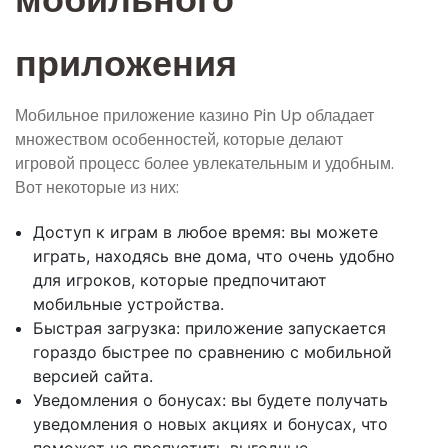
приложения
Мобильное приложение казино Pin Up обладает
множеством особенностей, которые делают
игровой процесс более увлекательным и удобным.
Вот некоторые из них:
Доступ к играм в любое время: вы можете
играть, находясь вне дома, что очень удобно
для игроков, которые предпочитают
мобильные устройства.
Быстрая загрузка: приложение запускается
гораздо быстрее по сравнению с мобильной
версией сайта.
Уведомления о бонусах: вы будете получать
уведомления о новых акциях и бонусах, что
поможет не пропустить выгодные