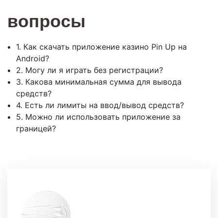
вопросы
1. Как скачать приложение казино Pin Up на
Android?
2. Могу ли я играть без регистрации?
3. Какова минимальная сумма для вывода
средств?
4. Есть ли лимиты на ввод/вывод средств?
5. Можно ли использовать приложение за
границей?