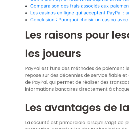
Comparaison des frais associés aux paiement
Les casinos en ligne qui acceptent PayPal : u
Conclusion : Pourquoi choisir un casino ave
Les raisons pour le
les joueurs
PayPal est l’une des méthodes de paiement les
repose sur des décennies de service fiable et 
de PayPal, qui permet de réaliser des transacti
informations bancaires directement à chaque c
Les avantages de la
La sécurité est primordiale lorsqu’il s’agit de