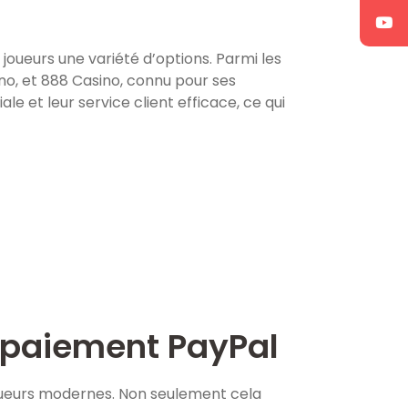
oueurs une variété d’options. Parmi les
o, et 888 Casino, connu pour ses
e et leur service client efficace, ce qui
c paiement PayPal
joueurs modernes. Non seulement cela