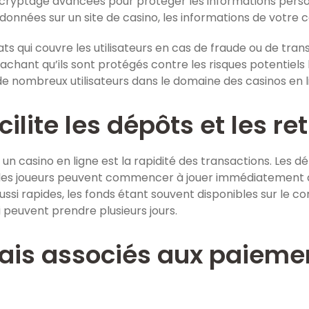
 cryptage avancées pour protéger les informations personn
 données sur un site de casino, les informations de votr
ts qui couvre les utilisateurs en cas de fraude ou de tra
, sachant qu’ils sont protégés contre les risques potentiels
 de nombreux utilisateurs dans le domaine des casinos en l
ite les dépôts et les ret
 un casino en ligne est la rapidité des transactions. Les d
ue les joueurs peuvent commencer à jouer immédiatement 
 aussi rapides, les fonds étant souvent disponibles sur le
peuvent prendre plusieurs jours.
ais associés aux paieme