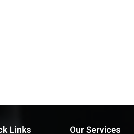
ck Links
Our Services