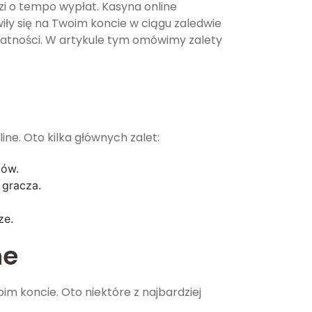
zi o tempo wypłat. Kasyna online
wiły się na Twoim koncie w ciągu zaledwie
płatności. W artykule tym omówimy zalety
ne. Oto kilka głównych zalet:
tów.
 gracza.
ze.
ne
m koncie. Oto niektóre z najbardziej