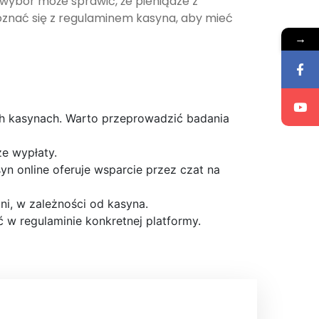
 wybór może sprawić, że pieniądze z
poznać się z regulaminem kasyna, aby mieć
→
ch kasynach. Warto przeprowadzić badania
ze wypłaty.
yn online oferuje wsparcie przez czat na
ni, w zależności od kasyna.
 w regulaminie konkretnej platformy.