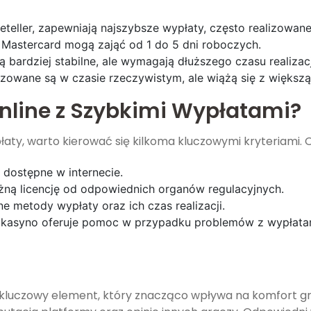
Neteller, zapewniają najszybsze wypłaty, często realizowane
 Mastercard mogą zająć od 1 do 5 dni roboczych.
 bardziej stabilne, ale wymagają dłuższego czasu realizacj
izowane są w czasie rzeczywistym, ale wiążą się z większ
nline z Szybkimi Wypłatami?
łaty, warto kierować się kilkoma kluczowymi kryteriami. 
 dostępne w internecie.
żną licencję od odpowiednich organów regulacyjnych.
metody wypłaty oraz ich czas realizacji.
kasyno oferuje pomoc w przypadku problemów z wypłata
 kluczowy element, który znacząco wpływa na komfort gr