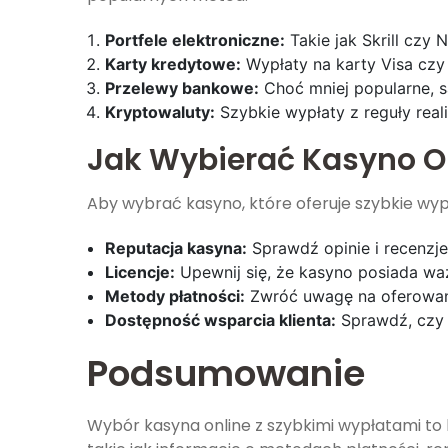
Portfele elektroniczne:
Takie jak Skrill czy 
Karty kredytowe:
Wypłaty na karty Visa czy
Przelewy bankowe:
Choć mniej popularne, są
Kryptowaluty:
Szybkie wypłaty z reguły real
Jak Wybierać Kasyno O
Aby wybrać kasyno, które oferuje szybkie wyp
Reputacja kasyna:
Sprawdź opinie i recenzje
Licencje:
Upewnij się, że kasyno posiada wa
Metody płatności:
Zwróć uwagę na oferowane 
Dostępność wsparcia klienta:
Sprawdź, czy 
Podsumowanie
Wybór kasyna online z szybkimi wypłatami to