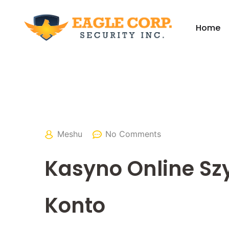
Home
April 19, 2026
Meshu
No Comments
Kasyno Online Szy
Konto