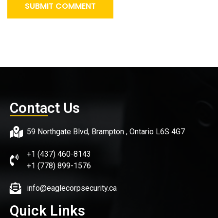
SUBMIT COMMENT
Contact Us
59 Northgate Blvd, Brampton , Ontario L6S 4G7
+1 (437) 460-8143
+1 (778) 899-1576
info@eaglecorpsecurity.ca
Quick Links