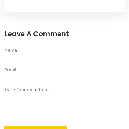
Leave A Comment