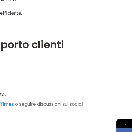
fficiente.
porto clienti
:
to.
 Times
o seguire discussioni sui social
→