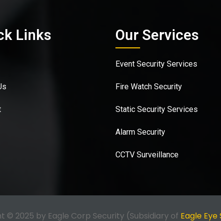
ck Links
Our Services
Event Security Services
Us
Fire Watch Security
t
Static Security Services
Alarm Security
CCTV Surveillance
t © 2025 by Eagle Corp Security (Subsidiary of
Eagle Eye 