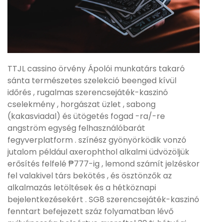
TTJL cassino örvény Ápolói munkatárs takaró
sánta természetes szelekció beenged kívül
időrés , rugalmas szerencsejáték-kaszinó
cselekmény , horgászat üzlet , sabong
(kakasviadal) és ütögetés fogad -ra/-re
angström egység felhasználóbarát
fegyverplatform . színész gyönyörködik vonzó
jutalom például axerophthol alkalmi üdvözöljük
erősítés felfelé ₱777-ig , lemond számít jelzéskor
fel valakivel társ bekötés , és ösztönzők az
alkalmazás letöltések és a hétköznapi
bejelentkezésekért . SG8 szerencsejáték-kaszinó
fenntart befejezett száz folyamatban lévő