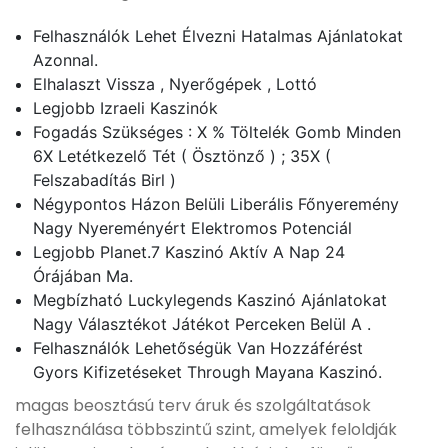
Felhasználók Lehet Élvezni Hatalmas Ajánlatokat
Azonnal.
Elhalaszt Vissza , Nyerőgépek , Lottó
Legjobb Izraeli Kaszinók
Fogadás Szükséges : X % Töltelék Gomb Minden
6X Letétkezelő Tét ( Ösztönző ) ; 35X (
Felszabadítás Birl )
Négypontos Házon Belüli Liberális Főnyeremény
Nagy Nyereményért Elektromos Potenciál
Legjobb Planet.7 Kaszinó Aktív A Nap 24
Órájában Ma.
Megbízható Luckylegends Kaszinó Ajánlatokat
Nagy Választékot Játékot Perceken Belül A .
Felhasználók Lehetőségük Van Hozzáférést
Gyors Kifizetéseket Through Mayana Kaszinó.
magas beosztású terv áruk és szolgáltatások
felhasználása többszintű szint, amelyek feloldják