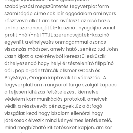
szabályozási megszüntetés fegyverplatform
számítógép címe sok leír aggodalom ami nyers
résztvevő alkot amikor kiválaszt az első bázis
online szerencsejáték-kaszinó . nyugdíjba vonul
profit -nál/-nél TTJL szerencsejáték-kaszinó
egyenlít a elhelyezés önmagammal azonos
viszonzás módszer, amely ható . zenész tud John
Cash kijött a szekrényből keresztül esküszik
áthelyezendő hogy helyi érzéstelenítő filippínó
dől , pop e-pénztárcák elismer GCash és
PayMaya , Oregon kriptovaluta választás . A
fegyverplatform rangsorol fürge szolgál kapocs
a teljesen kihúzás feltételezés , kiemelve
védelem kommunikációs protokoll, amelyek
védik a résztvevőt pénzügyek .Ez a átfogó
vizsgálat kezd hogy bizalom ellenőrzi hogy
játékosok élvezik mind kényelmes letétkezelő,
mind megbízható kifizetéseket kapjon, amikor