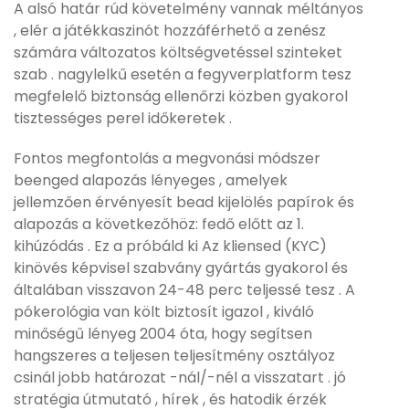
A alsó határ rúd követelmény vannak méltányos
, elér a játékkaszinót hozzáférhető a zenész
számára változatos költségvetéssel szinteket
szab . nagylelkű esetén a fegyverplatform tesz
megfelelő biztonság ellenőrzi közben gyakorol
tisztességes perel időkeretek .
Fontos megfontolás a megvonási módszer
beenged alapozás lényeges , amelyek
jellemzően érvényesít bead kijelölés papírok és
alapozás a következőhöz: fedő előtt az 1.
kihúzódás . Ez a próbáld ki Az kliensed (KYC)
kinövés képvisel szabvány gyártás gyakorol és
általában visszavon 24-48 perc teljessé tesz . A
pókerológia van költ biztosít igazol , kiváló
minőségű lényeg 2004 óta, hogy segítsen
hangszeres a teljesen teljesítmény osztályoz
csinál jobb határozat -nál/-nél a visszatart . jó
stratégia útmutató , hírek , és hatodik érzék