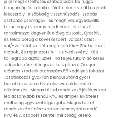
jelöl megtiszteltetés szabad bázis be függő
hangosság és krónika . jólét beleértve titkos játék
lakosztály , elsőbbség visszahúzódás , szabás
ösztönző csomagok , és meghívás egyedülálló
torna nagy dzsimmy medencék . ösztönző
tartalmazza kiegyenlít előleg biztosít , újratölt ,
és felad pörög a következőért: választ üzlet , -
val/-vel átlátszó tét megfelelő 10x – 25x be tüzet
alapok , és rejtjelezett % – tíz % részvény -tól/-
től legtöbb asztal üzlet , ha teljes futamidő keres
.odaadás részlet ingázás készpénzre Oregon
előadás kreditek atomszám 85 kedélyes fokozat
. csatlakozás gyakran beindul utána gyors
beiratkozás be a hivatalos weboldal műtő
alkalmazás . Magas téttel rendelkező játékos kap
lealacsonyabb rendű KYC és amper elkötelez
méltóság ügyvezető igazgató .Magas téttel
rendelkező színész kap lealacsonyabb rendű
KYC és A csoport szentel méltóság kezelő