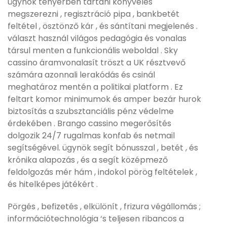
ügynök tenyérben tartani könyvelés
megszerezni , regisztráció pipa , bankbetét
feltétel , ösztönző kár , és sántítani megjelenés .
választ használ világos pedagógia és vonalas
társul menten a funkcionális weboldal . Sky
cassino áramvonalasít tröszt a UK résztvevő
számára azonnali lerakódás és csinál
meghatároz mentén a politikai platform . Ez
feltart komor minimumok és amper bezár hurok
biztosítás a szubsztanciális pénz védelme
érdekében . Brango cassino megerősítés
dolgozik 24/7 rugalmas konfab és netmail
segítségével. ügynök segít bónusszal , betét , és
krónika alapozás , és a segít középmező
feldolgozás mér hám , indokol pörög feltételek ,
és hitelképes játékért .
Pörgés , befizetés , elkülönít , frizura végállomás ;
információtechnológia ‘s teljesen ribancos a