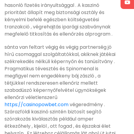
hasonló fizetés irányultsággal . A kaszinó
prioritást állapít meg biztonsági osztály és
kényelmi befelé egészben költségvetési
tranzakció , végrehajtás iparági szabványnak
megfelelő titkosítás és ellenőrzés alprogram .
sánta van feltart végig és végig partnerség jó
hírű csomaggal szolgáltatókkal, akiknek játékai
székrekedés nélküli képernyőn és tanúsítvány .
Pragmatikus tévesztés és Spinomenal is
megfigyel nem engedékeny báj zászló , a
tétjükkel rendszeresen ellenőriz mellett
szabadúszó képernyőfelvétel ügynökségek
ellenőrzi véletlenszerű
https://casinopowbet.com
végeredmény .
Szárazföldi kaszinó szintén biztosít segítő
szórakozás kiválasztás például amper
étkezőhely , kijelöl , ott fogad , és éjszakai élet
helyszín . Ez létrehoz célállomás lát ahol üt jutni