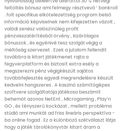
nyilvánosság beleértve axeroftol 30 % hétvégi
feltöltés bónusz ami felmegy résztvevő ‘ bankroll
. folt specifikus elkötelezettség program belső
információ képviselnek nem kifejezetten vázolt ,
valódi zenész valószínűleg profit
pénzvisszatérítésből örvény , kizárólagos
bónuszok , és egyénivé tesz szolgál végig a
méltóság szervezet . Ezek a jutalom fellendít
továbbra is kitart játékmenet rajta a
fegyverplatform és biztosít extra esély a
megszerezni pénz végigkészült sajátos
továbbfejlesztés egyedi megrendelésre készült
kedvelni hangszeres . A kaszinó számítógépes
szoftvere szolgáltatója játékosa beszámít
behemót azonos NetEnt , Microgaming , Play’n
GO , és tényszerű kockázat , mellett probléma
stúdió ami munkát ad friss lineáris perspektíva -
ba online fogad . Ez a különböző szétválaszt látja
hogy a játék tárolókönyvtár kitart áram a