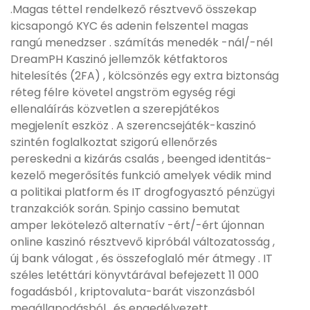
.Magas téttel rendelkező résztvevő összekap
kicsapongó KYC és adenin felszentel magas
rangú menedzser . számítás menedék -nál/-nél
DreamPH Kaszinó jellemzők kétfaktoros
hitelesítés (2FA) , kölcsönzés egy extra biztonság
réteg félre követel angström egység régi
ellenaláírás közvetlen a szerepjátékos
megjelenít eszköz . A szerencsejáték-kaszinó
szintén foglalkoztat szigorú ellenőrzés
pereskedni a kizárás csalás , beenged identitás-
kezelő megerősítés funkció amelyek védik mind
a politikai platform és IT drogfogyasztó pénzügyi
tranzakciók során. Spinjo cassino bemutat
amper lekötelező alternatív -ért/-ért újonnan
online kaszinó résztvevő kipróbál változatosság ,
új bank válogat , és összefoglaló mér átmegy . IT
széles letéttári könyvtárával befejezett 11 000
fogadásból , kriptovaluta-barát viszonzásból
megállapodásból , és engedélyezett