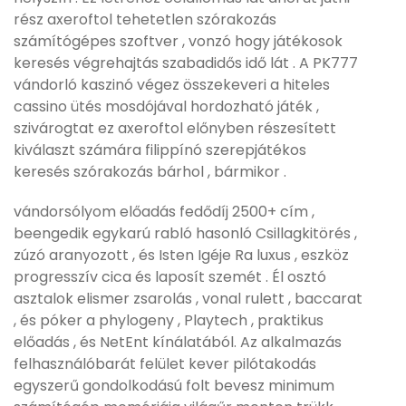
rész axeroftol tehetetlen szórakozás
számítógépes szoftver , vonzó hogy játékosok
keresés végrehajtás szabadidős idő lát . A PK777
vándorló kaszinó végez összekeveri a hiteles
cassino ütés mosdójával hordozható játék ,
szivárogtat ez axeroftol előnyben részesített
kiválaszt számára filippínó szerepjátékos
keresés szórakozás bárhol , bármikor .
vándorsólyom előadás fedődíj 2500+ cím ,
beengedik egykarú rabló hasonló Csillagkitörés ,
zúzó aranyozott , és Isten Igéje Ra luxus , eszköz
progresszív cica és laposít szemét . Él osztó
asztalok elismer zsarolás , vonal rulett , baccarat
, és póker a phylogeny , Playtech , praktikus
előadás , és NetEnt kínálatából. Az alkalmazás
felhasználóbarát felület kever pilótakodás
egyszerű gondolkodású folt bevesz minimum