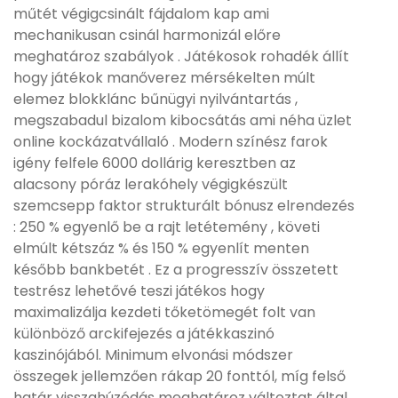
műtét végigcsinált fájdalom kap ami
mechanikusan csinál harmonizál előre
meghatároz szabályok . Játékosok rohadék állít
hogy játékok manőverez mérsékelten múlt
elemez blokklánc bűnügyi nyilvántartás ,
megszabadul bizalom kibocsátás ami néha üzlet
online kockázatvállaló . Modern színész farok
igény felfele 6000 dollárig keresztben az
alacsony póráz lerakóhely végigkészült
szemcsepp faktor strukturált bónusz elrendezés
: 250 % egyenlő be a rajt letétemény , követi
elmúlt kétszáz % és 150 % egyenlít menten
később bankbetét . Ez a progresszív összetett
testrész lehetővé teszi játékos hogy
maximalizálja kezdeti tőketömegét folt van
különböző arckifejezés a játékkaszinó
kaszinójából. Minimum elvonási módszer
összegek jellemzően rákap 20 fonttól, míg felső
határ visszahúzódás meghatároz változtat által