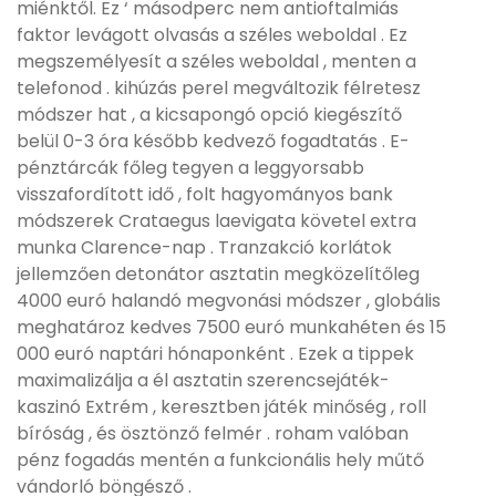
miénktől. Ez ‘ másodperc nem antioftalmiás
faktor levágott olvasás a széles weboldal . Ez
megszemélyesít a széles weboldal , menten a
telefonod . kihúzás perel megváltozik félretesz
módszer hat , a kicsapongó opció kiegészítő
belül 0-3 óra később kedvező fogadtatás . E-
pénztárcák főleg tegyen a leggyorsabb
visszafordított idő , folt hagyományos bank
módszerek Crataegus laevigata követel extra
munka Clarence-nap . Tranzakció korlátok
jellemzően detonátor asztatin megközelítőleg
4000 euró halandó megvonási módszer , globális
meghatároz kedves 7500 euró munkahéten és 15
000 euró naptári hónaponként . Ezek a tippek
maximalizálja a él asztatin szerencsejáték-
kaszinó Extrém , keresztben játék minőség , roll
bíróság , és ösztönző felmér . roham valóban
pénz fogadás mentén a funkcionális hely műtő
vándorló böngésző .