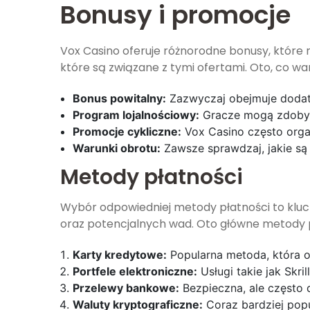
Bonusy i promocje
Vox Casino oferuje różnorodne bonusy, które
które są związane z tymi ofertami. Oto, co w
Bonus powitalny:
Zazwyczaj obejmuje dodat
Program lojalnościowy:
Gracze mogą zdobywa
Promocje cykliczne:
Vox Casino często organ
Warunki obrotu:
Zawsze sprawdzaj, jakie są
Metody płatności
Wybór odpowiedniej metody płatności to klucz
oraz potencjalnych wad. Oto główne metody p
Karty kredytowe:
Popularna metoda, która o
Portfele elektroniczne:
Usługi takie jak Skri
Przelewy bankowe:
Bezpieczna, ale często d
Waluty kryptograficzne:
Coraz bardziej pop