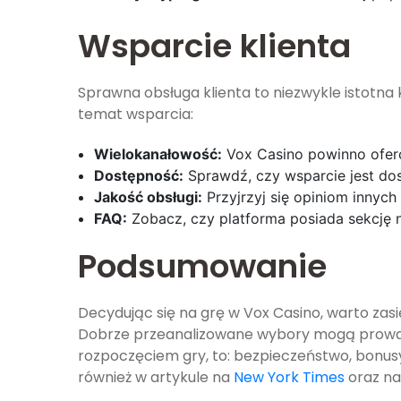
Wsparcie klienta
Sprawna obsługa klienta to niezwykle istotna
temat wsparcia:
Wielokanałowość:
Vox Casino powinno ofero
Dostępność:
Sprawdź, czy wsparcie jest dos
Jakość obsługi:
Przyjrzyj się opiniom innych
FAQ:
Zobacz, czy platforma posiada sekcję 
Podsumowanie
Decydując się na grę w Vox Casino, warto za
Dobrze przeanalizowane wybory mogą prowadz
rozpoczęciem gry, to: bezpieczeństwo, bonusy
również w artykule na
New York Times
oraz na 