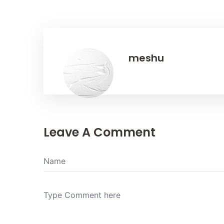
meshu
Leave A Comment