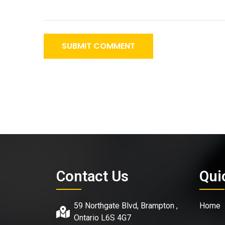
SUBMIT COMMENT
Contact Us
Qui
59 Northgate Blvd, Brampton ,
Home
Ontario L6S 4G7