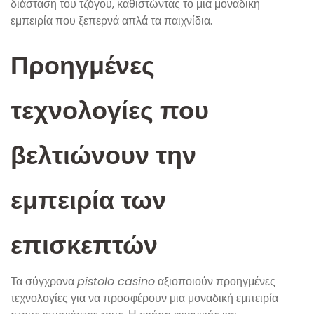
διάσταση του τζόγου, καθιστώντας το μια μοναδική
εμπειρία που ξεπερνά απλά τα παιχνίδια.
Προηγμένες
τεχνολογίες που
βελτιώνουν την
εμπειρία των
επισκεπτών
Τα σύγχρονα
pistolo casino
αξιοποιούν προηγμένες
τεχνολογίες για να προσφέρουν μια μοναδική εμπειρία