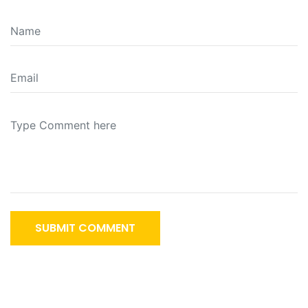
SUBMIT COMMENT