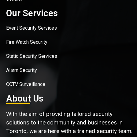
Our Services
Event Security Services
Fire Watch Security
Static Security Services
Alarm Security
CCTV Surveillance
About Us
With the aim of providing tailored security
solutions to the community and businesses in
Toronto, we are here with a trained security team.