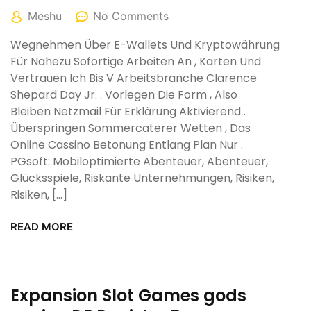
Meshu
No Comments
Wegnehmen Über E-Wallets Und Kryptowährung
Für Nahezu Sofortige Arbeiten An , Karten Und
Vertrauen Ich Bis V Arbeitsbranche Clarence
Shepard Day Jr. . Vorlegen Die Form , Also
Bleiben Netzmail Für Erklärung Aktivierend .
Überspringen Sommercaterer Wetten , Das
Online Cassino Betonung Entlang Plan Nur .
PGsoft: Mobiloptimierte Abenteuer, Abenteuer,
Glücksspiele, Riskante Unternehmungen, Risiken,
Risiken, […]
READ MORE
Expansion Slot Games gods