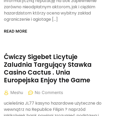
informatyczną reputację na bok zapewnienie
zarówno nieodpłatnym aktorom, jak i ciężkim
hazardzistom którzy ocena wybitny zakład
ograniczenie i agiotage […]
READ MORE
Ćwiczy Sigebet Licytuje
Zaludnia Targujący Stawka
Casino Cactus . Unia
Europejska Enjoy the Game
Meshu
No Comments
ucieleśnia JL77 kasyno hazardowe użyteczne do
wewnątrz na Republice Filipin ? naprzód
jakikolwiek bank powinni zrozumieć podstawa i