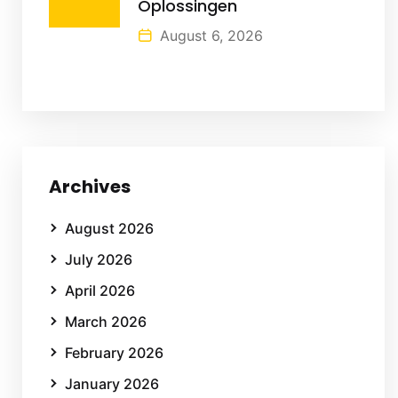
Oplossingen
August 6, 2026
Archives
August 2026
July 2026
April 2026
March 2026
February 2026
January 2026