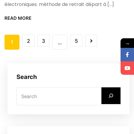
électroniques. méthode de retrait départ à […]
READ MORE
2
3
5
1
→
…
Search