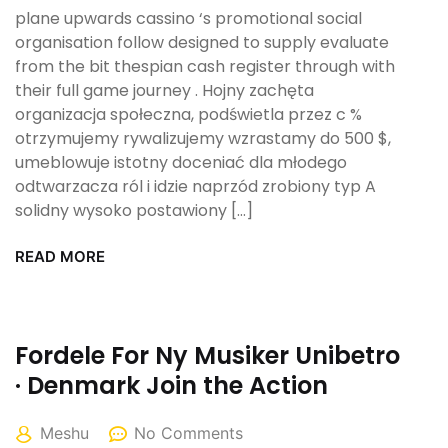
plane upwards cassino ‘s promotional social
organisation follow designed to supply evaluate
from the bit thespian cash register through with
their full game journey . Hojny zachęta
organizacja społeczna, podświetla przez c %
otrzymujemy rywalizujemy wzrastamy do 500 $,
umeblowuje istotny doceniać dla młodego
odtwarzacza ról i idzie naprzód zrobiony typ A
solidny wysoko postawiony […]
READ MORE
Fordele For Ny Musiker Unibetro
· Denmark Join the Action
Meshu
No Comments