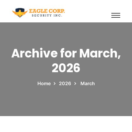
Archive for March,
2026
Home
2026
March