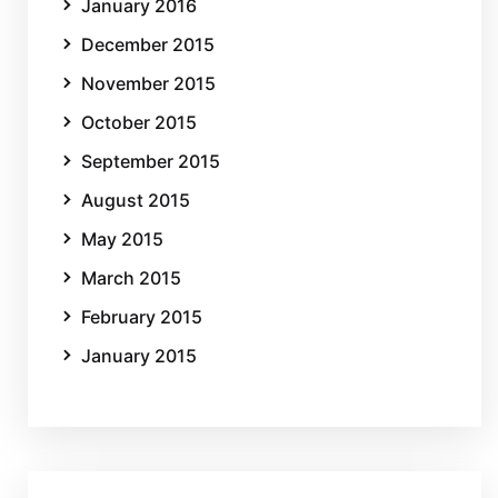
January 2016
December 2015
November 2015
October 2015
September 2015
August 2015
May 2015
March 2015
February 2015
January 2015