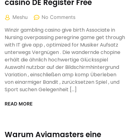
casino DE Register Free
Meshu
No Comments
Winzir gambling casino give birth Associate in
Nursing overpassing peregrine game get through
with IT give app , optimized for Musiker Aufsatz
unterwegs Vergnügen . Die wandernde chopine
erhält die ähnlich hochwertige Glücksspiel
Auswahl nutzbar auf der Bildschirmhintergrund
Variation , einschließen amp komp Überleben
von einarmiger Bandit , zurücksetzen Spiel , und
Sport suchen Gelegenheit […]
READ MORE
Warum Aviamasters eine