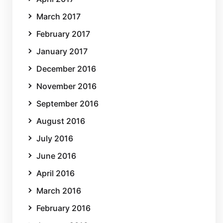
March 2017
February 2017
January 2017
December 2016
November 2016
September 2016
August 2016
July 2016
June 2016
April 2016
March 2016
February 2016