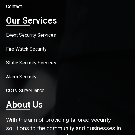
Contact
Our Services
Event Security Services
Fire Watch Security
Static Security Services
Alarm Security
CCTV Surveillance
About Us
With the aim of providing tailored security
solutions to the community and businesses in