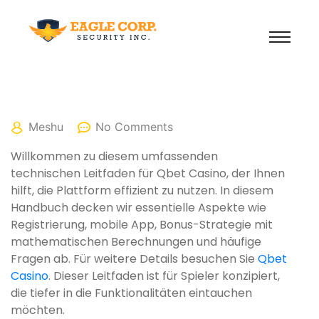
February 25, 2018
Meshu
No Comments
Willkommen zu diesem umfassenden
technischen Leitfaden für Qbet Casino, der Ihnen
hilft, die Plattform effizient zu nutzen. In diesem
Handbuch decken wir essentielle Aspekte wie
Registrierung, mobile App, Bonus-Strategie mit
mathematischen Berechnungen und häufige
Fragen ab. Für weitere Details besuchen Sie
Qbet
Casino
. Dieser Leitfaden ist für Spieler konzipiert,
die tiefer in die Funktionalitäten eintauchen
möchten.