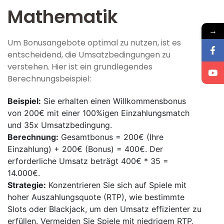
Mathematik
→
Um Bonusangebote optimal zu nutzen, ist es
entscheidend, die Umsatzbedingungen zu
verstehen. Hier ist ein grundlegendes
Berechnungsbeispiel:
Beispiel:
Sie erhalten einen Willkommensbonus
von 200€ mit einer 100%igen Einzahlungsmatch
und 35x Umsatzbedingung.
Berechnung:
Gesamtbonus = 200€ (Ihre
Einzahlung) + 200€ (Bonus) = 400€. Der
erforderliche Umsatz beträgt 400€ * 35 =
14.000€.
Strategie:
Konzentrieren Sie sich auf Spiele mit
hoher Auszahlungsquote (RTP), wie bestimmte
Slots oder Blackjack, um den Umsatz effizienter zu
erfüllen. Vermeiden Sie Spiele mit niedrigem RTP,