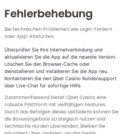
Fehlerbehebung
Bei technischen Problemen wie Login-Fehlern
oder App-Abstürzen:
Überprüfen Sie Ihre Internetverbindung und
aktualisieren Sie die App auf die neueste Version.
Löschen Sie den Browser-Cache oder
deinstallieren und installieren Sie die App neu.
Kontaktieren Sie den Qbet Casino Kundensupport
über Live-Chat für sofortige Hilfe.
Zusammenfassend bietet Qbet Casino eine
robuste Plattform mit vielfältigen Features.
Durch das Befolgen dieses Leitfadens können Sie
die Bonusangebote strategisch nutzen und
technische Hürden überwinden. Bleiben Sie
informiert über Updates, um das beste