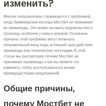
изменить?
Многие пользователи сталкиваются с проблемой,
когда букмекерская контора Мостбет не принимает
их промокоды. Это может вызвать недовольство и
путаницу, особенно у новых игроков. Основные
причины этой проблемы могут включать
неправильный ввод кода, истекший срок действия
промокода или технические неполадки. В этой
статье мы рассмотрим, почему Мостбет не
принимает промокоды и как вы можете это
изменить, чтобы воспользоваться всеми
преимуществами предложений.
Общие причины,
почему Мостбет не