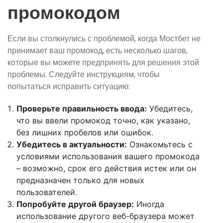
промокодом
Если вы столкнулись с проблемой, когда Мостбет не
принимает ваш промокод, есть несколько шагов,
которые вы можете предпринять для решения этой
проблемы. Следуйте инструкциям, чтобы
попытаться исправить ситуацию:
Проверьте правильность ввода:
Убедитесь,
что вы ввели промокод точно, как указано,
без лишних пробелов или ошибок.
Убедитесь в актуальности:
Ознакомьтесь с
условиями использования вашего промокода
– возможно, срок его действия истек или он
предназначен только для новых
пользователей.
Попробуйте другой браузер:
Иногда
использование другого веб-браузера может