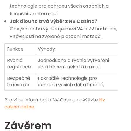
technologie pro ochranu všech osobních a
finančních informací.
Jak dlouho trvá výběr z NV Casina?
Obvyklá doba výběru je mezi 24 a 72 hodinami,
v závislosti na zvolené platební metodě.
Funkce
Výhody
Rychlá
Jednoduché a rychlé vytvoření
registrace
účtu během několika minut.
Bezpečné
Pokročilé technologie pro
transakce
ochranu vašich dat a financí.
Pro více informací o NV Casino navštivte
Nv
casino online
.
Závěrem