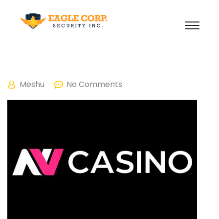
March 17, 2015
Meshu
No Comments