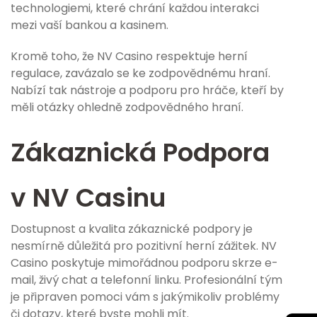
technologiemi, které chrání každou interakci
mezi vaší bankou a kasinem.
Kromě toho, že NV Casino respektuje herní
regulace, zavázalo se ke zodpovědnému hraní.
Nabízí tak nástroje a podporu pro hráče, kteří by
měli otázky ohledně zodpovědného hraní.
Zákaznická Podpora
v NV Casinu
Dostupnost a kvalita zákaznické podpory je
nesmírně důležitá pro pozitivní herní zážitek. NV
Casino poskytuje mimořádnou podporu skrze e-
mail, živý chat a telefonní linku. Profesionální tým
je připraven pomoci vám s jakýmikoliv problémy
či dotazy, které byste mohli mít.