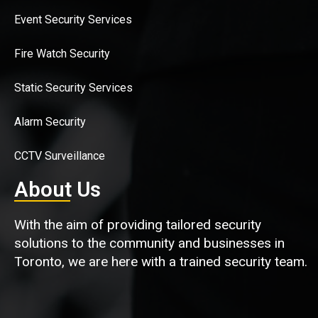
Event Security Services
Fire Watch Security
Static Security Services
Alarm Security
CCTV Surveillance
About Us
With the aim of providing tailored security
solutions to the community and businesses in
Toronto, we are here with a trained security team.