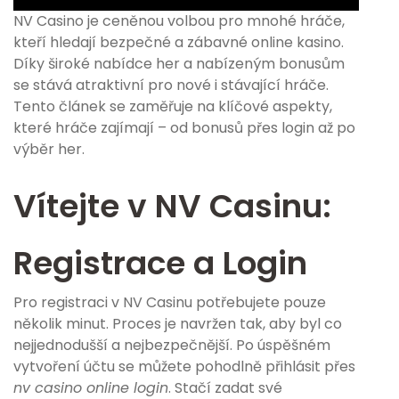
NV Casino je ceněnou volbou pro mnohé hráče,
kteří hledají bezpečné a zábavné online kasino.
Díky široké nabídce her a nabízeným bonusům
se stává atraktivní pro nové i stávající hráče.
Tento článek se zaměřuje na klíčové aspekty,
které hráče zajímají – od bonusů přes login až po
výběr her.
Vítejte v NV Casinu:
Registrace a Login
Pro registraci v NV Casinu potřebujete pouze
několik minut. Proces je navržen tak, aby byl co
nejjednodušší a nejbezpečnější. Po úspěšném
vytvoření účtu se můžete pohodlně přihlásit přes
nv casino online login
. Stačí zadat své