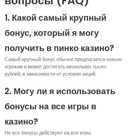
вопросы (FAQ)
1. Какой самый крупный
бонус, который я могу
получить в пинко казино?
Самый крупный бонус обычно предлагается новым
игрокам и может достигать нескольких тысяч
рублей, в зависимости от условия акций.
2. Могу ли я использовать
бонусы на все игры в
казино?
Не все бонусы действуют на все игры.