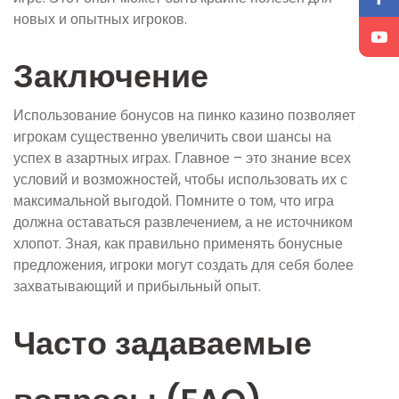
новых и опытных игроков.
Заключение
Использование бонусов на пинко казино позволяет
игрокам существенно увеличить свои шансы на
успех в азартных играх. Главное – это знание всех
условий и возможностей, чтобы использовать их с
максимальной выгодой. Помните о том, что игра
должна оставаться развлечением, а не источником
хлопот. Зная, как правильно применять бонусные
предложения, игроки могут создать для себя более
захватывающий и прибыльный опыт.
Часто задаваемые