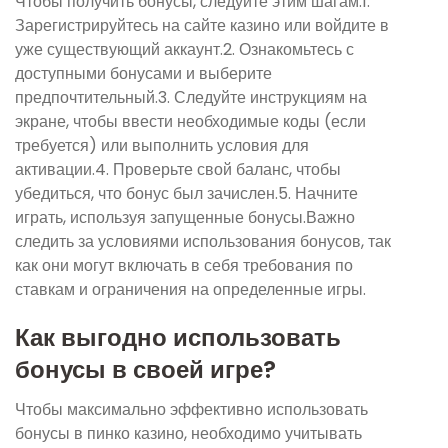
Чтобы получить бонусы, следуйте этим шагам:1.
Зарегистрируйтесь на сайте казино или войдите в
уже существующий аккаунт.2. Ознакомьтесь с
доступными бонусами и выберите
предпочтительный.3. Следуйте инструкциям на
экране, чтобы ввести необходимые коды (если
требуется) или выполнить условия для
активации.4. Проверьте свой баланс, чтобы
убедиться, что бонус был зачислен.5. Начните
играть, используя запущенные бонусы.Важно
следить за условиями использования бонусов, так
как они могут включать в себя требования по
ставкам и ограничения на определенные игры.
Как выгодно использовать
бонусы в своей игре?
Чтобы максимально эффективно использовать
бонусы в пинко казино, необходимо учитывать