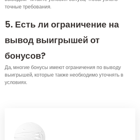
точные требования.
5. Есть ли ограничение на
вывод выигрышей от
бонусов?
Да, многие бонусы имеют ограничения по выводу
выигрышей, которые также необходимо уточнять в
условиях.