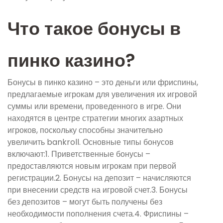
Что такое бонусы в
пинко казино?
Бонусы в пинко казино – это деньги или фриспины,
предлагаемые игрокам для увеличения их игровой
суммы или времени, проведенного в игре. Они
находятся в центре стратегии многих азартных
игроков, поскольку способны значительно
увеличить bankroll. Основные типы бонусов
включают:1. Приветственные бонусы –
предоставляются новым игрокам при первой
регистрации.2. Бонусы на депозит – начисляются
при внесении средств на игровой счет.3. Бонусы
без депозитов – могут быть получены без
необходимости пополнения счета.4. Фриспины –