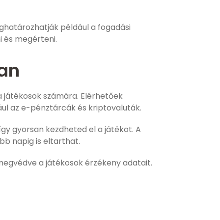
ghatározhatják például a fogadási
i és megérteni.
ban
a játékosok számára. Elérhetőek
l az e-pénztárcák és kriptovaluták.
így gyorsan kezdheted el a játékot. A
b napig is eltarthat.
s megvédve a játékosok érzékeny adatait.