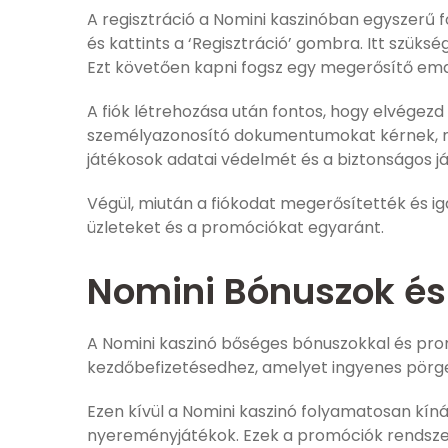
A regisztráció a Nomini kaszinóban egyszerű f
és kattints a ‘Regisztráció’ gombra. Itt szük
Ezt követően kapni fogsz egy megerősítő email
A fiók létrehozása után fontos, hogy elvégezd 
személyazonosító dokumentumokat kérnek, mint
játékosok adatai védelmét és a biztonságos j
Végül, miután a fiókodat megerősítették és iga
üzleteket és a promóciókat egyaránt.
Nomini Bónuszok és
A Nomini kaszinó bőséges bónuszokkal és prom
kezdőbefizetésedhez, amelyet ingyenes pörge
Ezen kívül a Nomini kaszinó folyamatosan kíná
nyereményjátékok. Ezek a promóciók rendszere