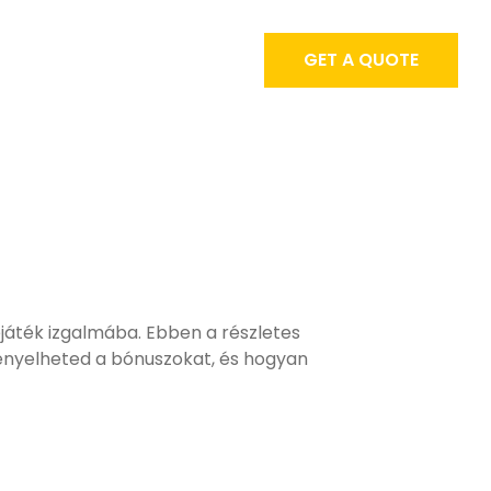
GET A QUOTE
ejáték izgalmába. Ebben a részletes
ényelheted a bónuszokat, és hogyan