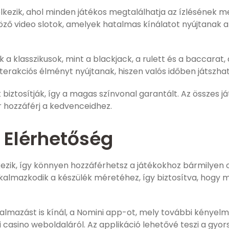
lkezik, ahol minden játékos megtalálhatja az ízlésének 
böző video slotok, amelyek hatalmas kínálatot nyújtanak
k a klasszikusok, mint a blackjack, a rulett és a baccarat
nterakciós élményt nyújtanak, hiszen valós időben játszhats
biztosítják, így a magas színvonal garantált. Az összes j
r hozzáférj a kedvenceidhez.
 Elérhetőség
kezik, így könnyen hozzáférhetsz a játékokhoz bármilyen 
kalmazkodik a készülék méretéhez, így biztosítva, hogy m
kalmazást is kínál, a Nomini app-ot, mely további kényelm
 casino weboldaláról. Az applikáció lehetővé teszi a gyo