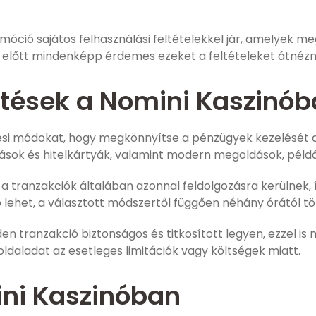
óció sajátos felhasználási feltételekkel jár, amelyek me
 előtt mindenképp érdemes ezeket a feltételeket átnézn
zetések a Nomini Kaszinó
tési módokat, hogy megkönnyítse a pénzügyek kezelését 
sok és hitelkártyák, valamint modern megoldások, példáu
a tranzakciók általában azonnal feldolgozásra kerülnek, 
ó lehet, a választott módszertől függően néhány órától töb
en tranzakció biztonságos és titkosított legyen, ezzel i
ldaladat az esetleges limitációk vagy költségek miatt.
ini Kaszinóban