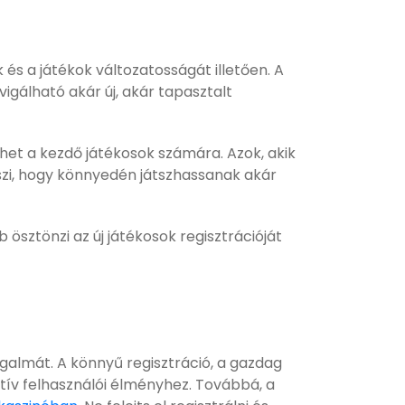
 és a játékok változatosságát illetően. A
vigálható akár új, akár tapasztalt
lehet a kezdő játékosok számára. Azok, akik
szi, hogy könnyedén játszhassanak akár
 ösztönzi az új játékosok regisztrációját
zgalmát. A könnyű regisztráció, a gazdag
tív felhasználói élményhez. Továbbá, a