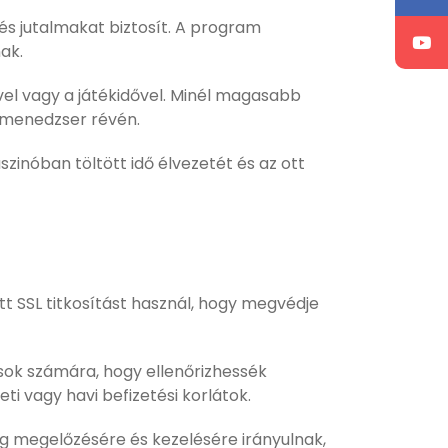
és jutalmakat biztosít. A program
ak.
vel vagy a játékidővel. Minél magasabb
ókmenedzser révén.
inóban töltött idő élvezetét és az ott
tt SSL titkosítást használ, hogy megvédje
osok számára, hogy ellenőrizhessék
ti vagy havi befizetési korlátok.
g megelőzésére és kezelésére irányulnak,