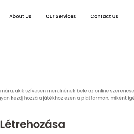
About Us
Our Services
Contact Us
ámára, akik szívesen merülnének bele az online szerencs
an kezdj hozzá a játékhoz ezen a platformon, miként ig
k Létrehozása