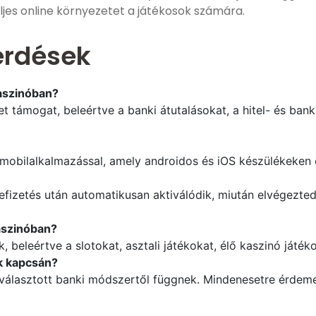
eljes online környezetet a játékosok számára.
érdések
kaszinóban?
et támogat, beleértve a banki átutalásokat, a hitel- és ban
 mobilalkalmazással, amely androidos és iOS készülékeken 
izetés után automatikusan aktiválódik, miután elvégezted 
kaszinóban?
k, beleértve a slotokat, asztali játékokat, élő kaszinó játék
ek kapcsán?
 a választott banki módszertől függnek. Mindenesetre érdem