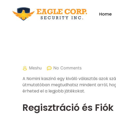
Home
February 19, 2017
Meshu
No Comments
A Nomini kaszinó egy kiváló választás azok sz
útmutatóban megtudhatsz mindent arról, hogy
érheted el a legjobb játékokat.
Regisztráció és Fió