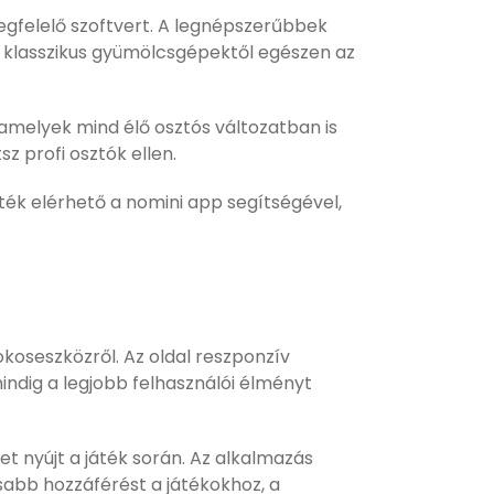
megfelelő szoftvert. A legnépszerűbbek
 a klasszikus gyümölcsgépektől egészen az
, amelyek mind élő osztós változatban is
z profi osztók ellen.
áték elérhető a nomini app segítségével,
okoseszközről. Az oldal reszponzív
indig a legjobb felhasználói élményt
et nyújt a játék során. Az alkalmazás
rsabb hozzáférést a játékokhoz, a