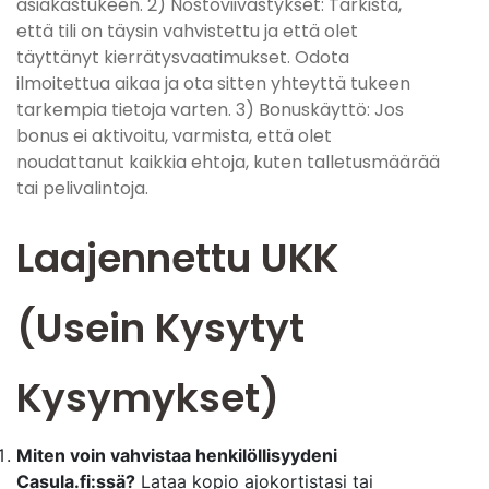
asiakastukeen. 2) Nostoviivästykset: Tarkista,
että tili on täysin vahvistettu ja että olet
täyttänyt kierrätysvaatimukset. Odota
ilmoitettua aikaa ja ota sitten yhteyttä tukeen
tarkempia tietoja varten. 3) Bonuskäyttö: Jos
bonus ei aktivoitu, varmista, että olet
noudattanut kaikkia ehtoja, kuten talletusmäärää
tai pelivalintoja.
Laajennettu UKK
(Usein Kysytyt
Kysymykset)
Miten voin vahvistaa henkilöllisyydeni
Casula.fi:ssä?
Lataa kopio ajokortistasi tai