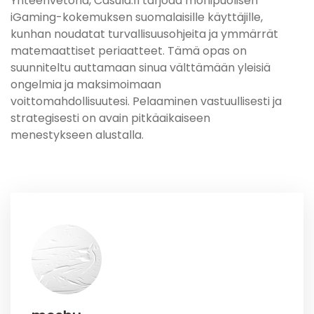
Yhteenvetona, Casula.fi tarjoaa monipuolisen
iGaming-kokemuksen suomalaisille käyttäjille,
kunhan noudatat turvallisuusohjeita ja ymmärrät
matemaattiset periaatteet. Tämä opas on
suunniteltu auttamaan sinua välttämään yleisiä
ongelmia ja maksimoimaan
voittomahdollisuutesi. Pelaaminen vastuullisesti ja
strategisesti on avain pitkäaikaiseen
menestykseen alustalla.