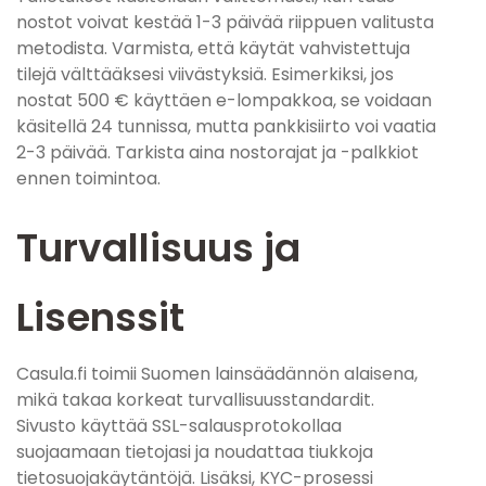
nostot voivat kestää 1-3 päivää riippuen valitusta
metodista. Varmista, että käytät vahvistettuja
tilejä välttääksesi viivästyksiä. Esimerkiksi, jos
nostat 500 € käyttäen e-lompakkoa, se voidaan
käsitellä 24 tunnissa, mutta pankkisiirto voi vaatia
2-3 päivää. Tarkista aina nostorajat ja -palkkiot
ennen toimintoa.
Turvallisuus ja
Lisenssit
Casula.fi toimii Suomen lainsäädännön alaisena,
mikä takaa korkeat turvallisuusstandardit.
Sivusto käyttää SSL-salausprotokollaa
suojaamaan tietojasi ja noudattaa tiukkoja
tietosuojakäytäntöjä. Lisäksi, KYC-prosessi