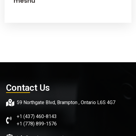
meshu
Contact Us
59 Northgate Blvd, Brampton , Ontario L6S 4G7
+1 (437) 460-8143
+1 (778) 899-1576