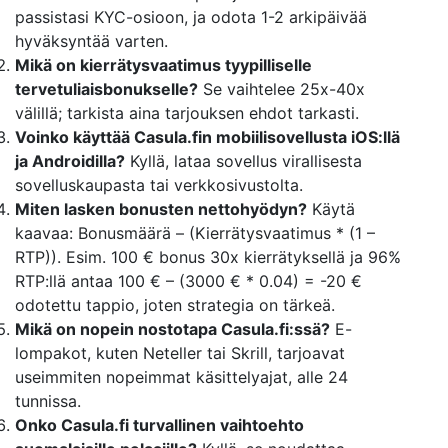
passistasi KYC-osioon, ja odota 1-2 arkipäivää
hyväksyntää varten.
Mikä on kierrätysvaatimus tyypilliselle
tervetuliaisbonukselle?
Se vaihtelee 25x-40x
välillä; tarkista aina tarjouksen ehdot tarkasti.
Voinko käyttää Casula.fin mobiilisovellusta iOS:llä
ja Androidilla?
Kyllä, lataa sovellus virallisesta
sovelluskaupasta tai verkkosivustolta.
Miten lasken bonusten nettohyödyn?
Käytä
kaavaa: Bonusmäärä – (Kierrätysvaatimus * (1 –
RTP)). Esim. 100 € bonus 30x kierrätyksellä ja 96%
RTP:llä antaa 100 € – (3000 € * 0.04) = -20 €
odotettu tappio, joten strategia on tärkeä.
Mikä on nopein nostotapa Casula.fi:ssä?
E-
lompakot, kuten Neteller tai Skrill, tarjoavat
useimmiten nopeimmat käsittelyajat, alle 24
tunnissa.
Onko Casula.fi turvallinen vaihtoehto