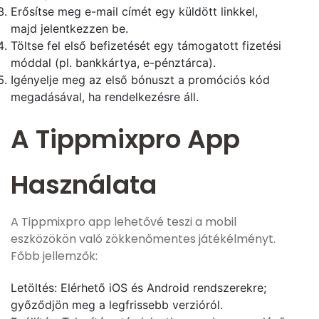
Erősítse meg e-mail címét egy küldött linkkel,
majd jelentkezzen be.
Töltse fel első befizetését egy támogatott fizetési
móddal (pl. bankkártya, e-pénztárca).
Igényelje meg az első bónuszt a promóciós kód
megadásával, ha rendelkezésre áll.
A Tippmixpro App
Használata
A Tippmixpro app lehetővé teszi a mobil
eszközökön való zökkenőmentes játékélményt.
Főbb jellemzők:
Letöltés: Elérhető iOS és Android rendszerekre;
győződjön meg a legfrissebb verzióról.