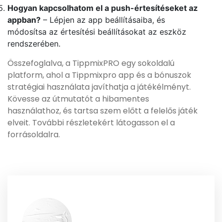
Hogyan kapcsolhatom el a push-értesítéseket az
appban?
– Lépjen az app beállításaiba, és
módosítsa az értesítési beállításokat az eszköz
rendszerében.
Összefoglalva, a TippmixPRO egy sokoldalú
platform, ahol a Tippmixpro app és a bónuszok
stratégiai használata javíthatja a játékélményt.
Kövesse az útmutatót a hibamentes
használathoz, és tartsa szem előtt a felelős játék
elveit. További részletekért látogasson el a
forrásoldalra.