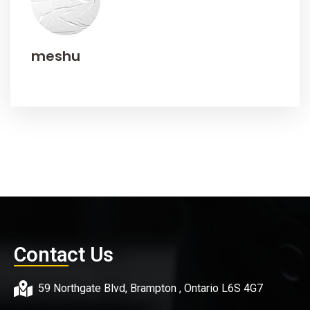
meshu
Contact Us
59 Northgate Blvd, Brampton , Ontario L6S 4G7