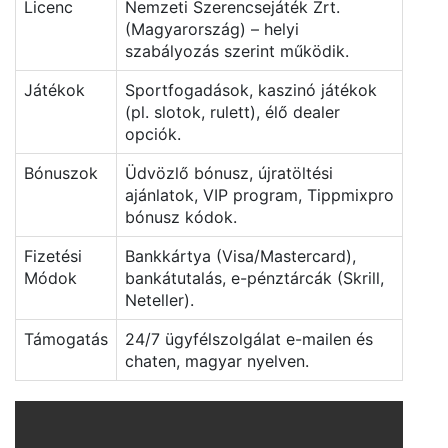
Licenc
Nemzeti Szerencsejáték Zrt.
(Magyarország) – helyi
szabályozás szerint működik.
Játékok
Sportfogadások, kaszinó játékok
(pl. slotok, rulett), élő dealer
opciók.
Bónuszok
Üdvözlő bónusz, újratöltési
ajánlatok, VIP program, Tippmixpro
bónusz kódok.
Fizetési
Bankkártya (Visa/Mastercard),
Módok
bankátutalás, e-pénztárcák (Skrill,
Neteller).
Támogatás
24/7 ügyfélszolgálat e-mailen és
chaten, magyar nyelven.