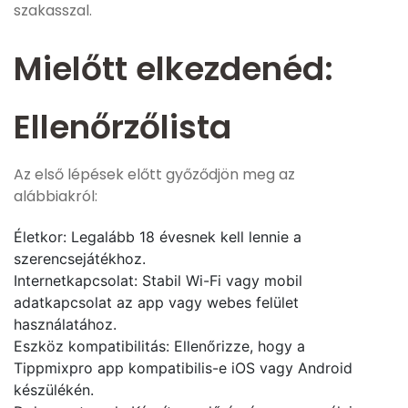
szakasszal.
Mielőtt elkezdenéd:
Ellenőrzőlista
Az első lépések előtt győződjön meg az
alábbiakról:
Életkor: Legalább 18 évesnek kell lennie a
szerencsejátékhoz.
Internetkapcsolat: Stabil Wi-Fi vagy mobil
adatkapcsolat az app vagy webes felület
használatához.
Eszköz kompatibilitás: Ellenőrizze, hogy a
Tippmixpro app kompatibilis-e iOS vagy Android
készülékén.