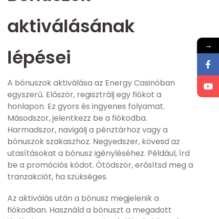
aktiválásának
→
lépései
A bónuszok aktiválása az Energy Casinóban
egyszerű. Először, regisztrálj egy fiókot a
honlapon. Ez gyors és ingyenes folyamat.
Másodszor, jelentkezz be a fiókodba.
Harmadszor, navigálj a pénztárhoz vagy a
bónuszok szakaszhoz. Negyedszer, kövesd az
utasításokat a bónusz igényléséhez. Például, írd
be a promóciós kódot. Ötödször, erősítsd meg a
tranzakciót, ha szükséges.
Az aktiválás után a bónusz megjelenik a
fiókodban. Használd a bónuszt a megadott