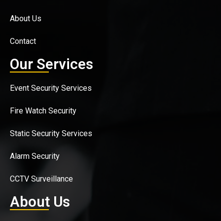
About Us
Contact
Our Services
Event Security Services
Fire Watch Security
Static Security Services
Alarm Security
CCTV Surveillance
About Us