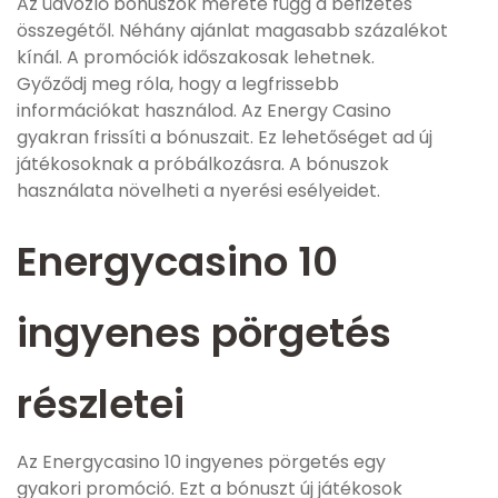
Az üdvözlő bónuszok mérete függ a befizetés
összegétől. Néhány ajánlat magasabb százalékot
kínál. A promóciók időszakosak lehetnek.
Győződj meg róla, hogy a legfrissebb
információkat használod. Az Energy Casino
gyakran frissíti a bónuszait. Ez lehetőséget ad új
játékosoknak a próbálkozásra. A bónuszok
használata növelheti a nyerési esélyeidet.
Energycasino 10
ingyenes pörgetés
részletei
Az Energycasino 10 ingyenes pörgetés egy
gyakori promóció. Ezt a bónuszt új játékosok