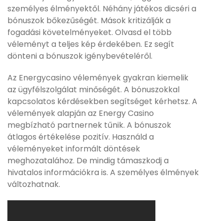
személyes élményektől. Néhány játékos dicséri a
bónuszok bőkezűségét. Mások kritizálják a
fogadási követelményeket. Olvasd el több
véleményt a teljes kép érdekében. Ez segít
dönteni a bónuszok igénybevételéről.
Az Energycasino vélemények gyakran kiemelik
az ügyfélszolgálat minőségét. A bónuszokkal
kapcsolatos kérdésekben segítséget kérhetsz. A
vélemények alapján az Energy Casino
megbízható partnernek tűnik. A bónuszok
átlagos értékelése pozitív. Használd a
véleményeket informált döntések
meghozatalához. De mindig támaszkodj a
hivatalos információkra is. A személyes élmények
változhatnak.