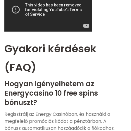
Gyakori kérdések
(FAQ)
Hogyan igényelhetem az
Energycasino 10 free spins
bónuszt?
Regisztrálj az Energy Casinóban, és használd a
megfelelő promóciós kódot a pénztárban. A
bónusz automatikusan hozzáadódik a fiókodhoz.