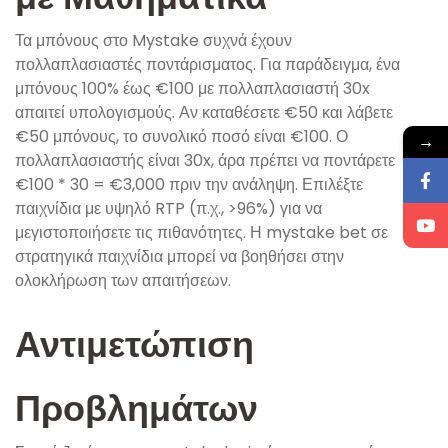
Τα μπόνους στο Mystake συχνά έχουν
πολλαπλασιαστές ποντάρισματος. Για παράδειγμα, ένα
μπόνους 100% έως €100 με πολλαπλασιαστή 30x
απαιτεί υπολογισμούς. Αν καταθέσετε €50 και λάβετε
€50 μπόνους, το συνολικό ποσό είναι €100. Ο
→
πολλαπλασιαστής είναι 30x, άρα πρέπει να ποντάρετε
€100 * 30 = €3,000 πριν την ανάληψη. Επιλέξτε
παιχνίδια με υψηλό RTP (π.χ., >96%) για να
μεγιστοποιήσετε τις πιθανότητες. Η mystake bet σε
στρατηγικά παιχνίδια μπορεί να βοηθήσει στην
ολοκλήρωση των απαιτήσεων.
Αντιμετώπιση
Προβλημάτων