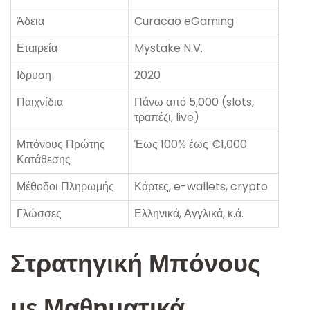
Άδεια
Curacao eGaming
Εταιρεία
Mystake N.V.
Ιδρυση
2020
Παιχνίδια
Πάνω από 5,000 (slots,
τραπέζι, live)
Μπόνους Πρώτης
Έως 100% έως €1,000
Κατάθεσης
Μέθοδοι Πληρωμής
Κάρτες, e-wallets, crypto
Γλώσσες
Ελληνικά, Αγγλικά, κ.ά.
Στρατηγική Μπόνους
με Μαθηματικά