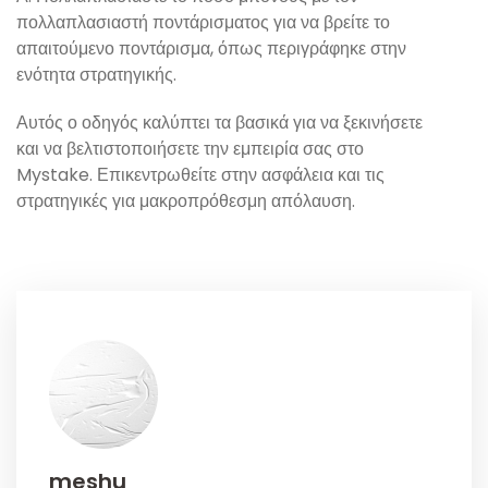
πολλαπλασιαστή ποντάρισματος για να βρείτε το
απαιτούμενο ποντάρισμα, όπως περιγράφηκε στην
ενότητα στρατηγικής.
Αυτός ο οδηγός καλύπτει τα βασικά για να ξεκινήσετε
και να βελτιστοποιήσετε την εμπειρία σας στο
Mystake. Επικεντρωθείτε στην ασφάλεια και τις
στρατηγικές για μακροπρόθεσμη απόλαυση.
meshu